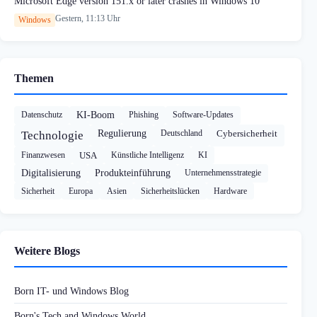
Microsoft Edge version 151.x or later crashes in Windows 10
Gestern, 11:13 Uhr
Windows
Themen
Datenschutz
KI-Boom
Phishing
Software-Updates
Regulierung
Deutschland
Cybersicherheit
Technologie
Finanzwesen
USA
Künstliche Intelligenz
KI
Digitalisierung
Produkteinführung
Unternehmensstrategie
Sicherheit
Europa
Asien
Sicherheitslücken
Hardware
Weitere Blogs
Born IT- und Windows Blog
Born's Tech and Windows World