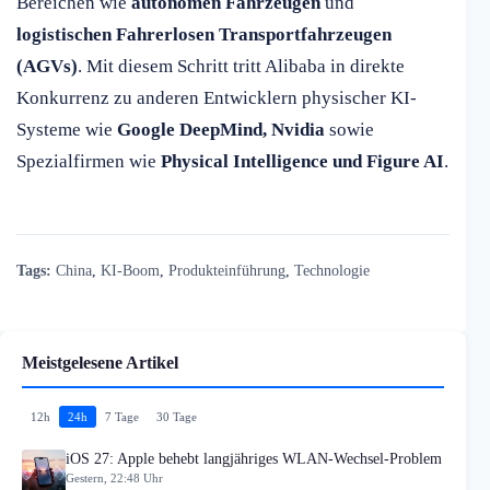
Bereichen wie
autonomen Fahrzeugen
und
logistischen Fahrerlosen Transportfahrzeugen
(AGVs)
. Mit diesem Schritt tritt Alibaba in direkte
Konkurrenz zu anderen Entwicklern physischer KI-
Systeme wie
Google DeepMind, Nvidia
sowie
Spezialfirmen wie
Physical Intelligence und Figure AI
.
Tags:
China
,
KI-Boom
,
Produkteinführung
,
Technologie
Meistgelesene Artikel
12h
24h
7 Tage
30 Tage
iOS 27: Apple behebt langjähriges WLAN-Wechsel-Problem
Gestern, 22:48 Uhr