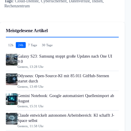
Tags:
Cloud-Dienste
,
Cybersicherheit
,
Datenverlust
,
Indien
,
Rechenzentrum
Meistgelesene Artikel
12h
24h
7 Tage
30 Tage
Galaxy S23: Samsung stoppt große Updates nach One UI
9.0
Gestern, 13:28 Uhr
Odysseus: Open-Source-KI mit 85.011 GitHub-Sternen
startet durch
Gestern, 13:49 Uhr
Gemini Notebook: Google automatisiert Quellenimport ab
August
Gestern, 15:31 Uhr
Claude entwickelt autonomen Arbeitsbereich: KI schafft J-
Space selbst
Gestern, 11:58 Uhr