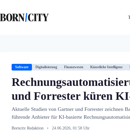
Zum
Inhalt
springen
Software
Digitalisierung
Finanzwesen
Künstliche Intelligenz
Rechnungsautomatisier
und Forrester küren K
Aktuelle Studien von Gartner und Forrester zeichnen B
führende Anbieter für KI-basierte Rechnungsautomatisi
Borncity Redaktion
•
24.06.2026, 01:58 Uhr