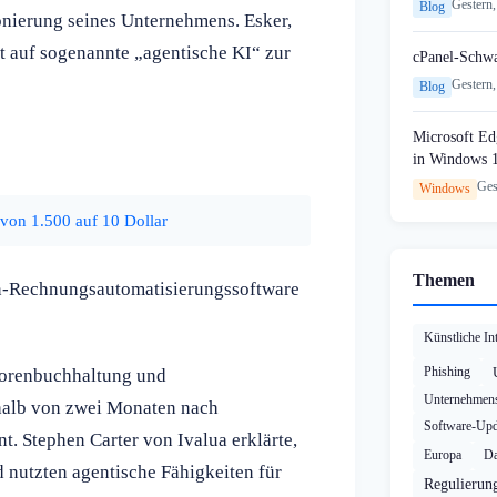
Gestern,
Blog
onierung seines Unternehmens. Esker,
t auf sogenannte „agentische KI“ zur
cPanel-Schw
Gestern,
Blog
Microsoft Edg
in Windows 
Ges
Windows
von 1.500 auf 10 Dollar
Themen
en-Rechnungsautomatisierungssoftware
Künstliche Int
Phishing
torenbuchhaltung und
Unternehmens
rhalb von zwei Monaten nach
Software-Upd
. Stephen Carter von Ivalua erklärte,
Europa
Da
nutzten agentische Fähigkeiten für
Regulierun