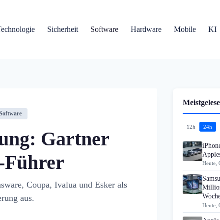
Technologie
Sicherheit
Software
Hardware
Mobile
KI
Meistgelese
Software
12h
24h
ung: Gartner
iPhon
Apples
I-Führer
Heute, 
Samsu
asware, Coupa, Ivalua und Esker als
Millio
Woch
erung aus.
Heute, 