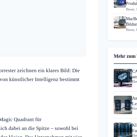
Produk
Heute, 
MacBo
Bildu
Heute, 
Mehr zum
rrester zeichnen ein klares Bild: Die
CA
se
n künstlicher Intelligenz bestimmt
Heu
Do
An
Le
Heu
Da
 Magic Quadrant für
KI
sich dabei an die Spitze – sowohl bei
Eu
Heu
Ko