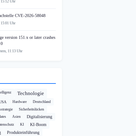
 15:12 Uhr
achstelle CVE-2026-58048
 15:01 Uhr
e version 151.x or later crashes
10
tern, 11:13 Uhr
elligenz
Technologie
USA
Hardware
Deutschland
strategie
Sicherheitslücken
ates
Asien
Digitalisierung
tenschutz
KI
KI-Boom
g
Produkteinführung