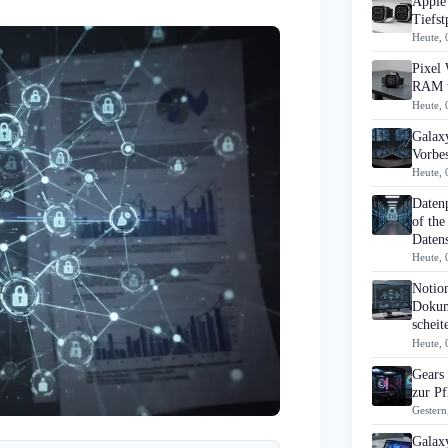
Apple 
Tiefst
Heute, 
Pixel 
RAM u
Heute, 
Galaxy
Vorbes
Heute, 
Daten
of the
Datens
Heute, 
Notio
Dokum
scheit
Heute, 
Gears
zur Pf
Gestern
Galax