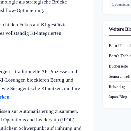
nologie als strategische Brücke
Cybersicher
ashflow-Optimierung.
eicht den Fokus auf KI-gestützte
Weitere Bl
s vollständig KI-integrierten
Born IT- un
Born's Tech
Bücherseite
igen – traditionelle AP-Prozesse sind
Seniorentref
 KI-Lösungen blockieren Betrug und
Reiseblog
, wie Sie agentische KI nutzen, um Ihre
ärken
Japan-Blog
nissen zur Automatisierung zusammen.
ial Operations and Leadership (IFOL)
eutlichem Schwerpunkt auf Führung und