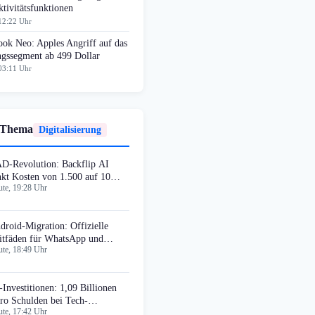
tivitätsfunktionen
12:22 Uhr
ok Neo: Apples Angriff auf das
ngssegment ab 499 Dollar
03:11 Uhr
 Thema
Digitalisierung
D-Revolution: Backflip AI
nkt Kosten von 1.500 auf 10
te, 19:28 Uhr
llar
droid-Migration: Offizielle
itfäden für WhatsApp und
te, 18:49 Uhr
tentransfer
-Investitionen: 1,09 Billionen
ro Schulden bei Tech-
te, 17:42 Uhr
nzernen