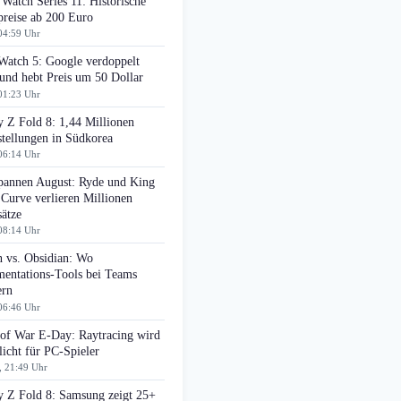
Watch Series 11: Historische
preise ab 200 Euro
04:59 Uhr
Watch 5: Google verdoppelt
nd hebt Preis um 50 Dollar
01:23 Uhr
 Z Fold 8: 1,44 Millionen
tellungen in Südkorea
06:14 Uhr
pannen August: Ryde und King
 Curve verlieren Millionen
ätze
08:14 Uhr
n vs. Obsidian: Wo
entations-Tools bei Teams
ern
06:46 Uhr
 of War E-Day: Raytracing wird
licht für PC-Spieler
, 21:49 Uhr
y Z Fold 8: Samsung zeigt 25+