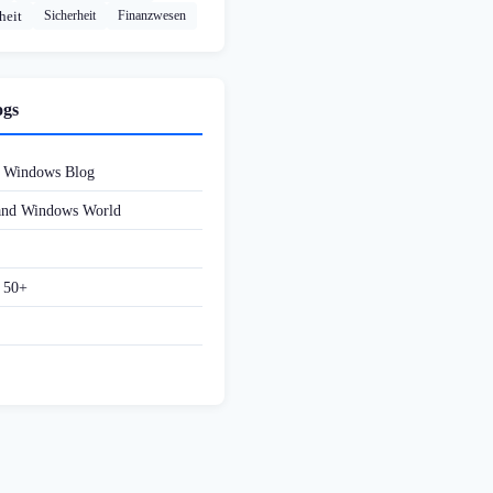
heit
Sicherheit
Finanzwesen
ogs
d Windows Blog
 and Windows World
f 50+