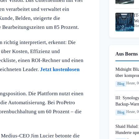
 der Vision. Das Unternehmen mit vier
n verarbeitet und verwaltet ein
IT
unde, Belden, steigerte die
Wo
Heu
e Bearbeitungszeiten um 85 Prozent.
ve
richtig interpretiert, erkennt: Die
 über Kosten, Effizienz und
Aus Borns 
heckliste, einen ROI-Rechner und einen
zeichneten Leader.
Jetzt kostenlosen
Midnight Bli
über komprom
Heute, 
Blog
ngsposition. Die Plattform nutzt einen
III: Synology
die Automatisierung. Bei ProPetro
Backup-Warn
torenbuchhaltung um 60 Prozent – die
Heute, 
Blog
Shaid Hulud:
Hunderte npm
. Medius-CEO Jim Lucier betonte die