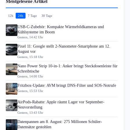
Meistgelesene Artikel
12h
24h
7 Tage
30 Tage
USB-C-Zubehör: Kompakte Wärmebildkameras und
Kühlsysteme im Boom
Gestern, 14:42 Uhr
Pixel 11: Google stellt 2-Nanometer-Smartphone am 12.
August vor
Gestern, 15:18 Uhr
Nano Power Strip 10-in-1: Anker bringt Steckdosenleiste für
Schreibtische
Gestern, 14:00 Uhr
Fritzbox-Update: AVM bringt DNS-Filter und SOS-Notrufe
Gestern, 15:53 Uhr
AirPods-Rabatte: Apple räumt Lager vor September-
Neuvorstellung
Gestern, 13:43 Uhr
Datenpannen am 8. August: 275 Millionen Schüler-
Datensätze gestohlen