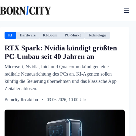
Zum
Inhalt
springen
KI
Hardware
KI-Boom
PC-Markt
Technologie
RTX Spark: Nvidia kündigt größten
PC-Umbau seit 40 Jahren an
Microsoft, Nvidia, Intel und Qualcomm kündigen eine
radikale Neuausrichtung des PCs an. KI-Agenten sollen
künftig die Steuerung übernehmen und das klassische App-
Zeitalter ablösen.
Borncity Redaktion
•
03.06.2026, 10:00 Uhr