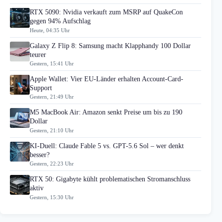
RTX 5090: Nvidia verkauft zum MSRP auf QuakeCon
gegen 94% Aufschlag
Heute, 04:35 Uhr
Galaxy Z Flip 8: Samsung macht Klapphandy 100 Dollar
teurer
Gestern, 15:41 Uhr
Apple Wallet: Vier EU-Länder erhalten Account-Card-
Support
Gestern, 21:49 Uhr
M5 MacBook Air: Amazon senkt Preise um bis zu 190
Dollar
Gestern, 21:10 Uhr
KI-Duell: Claude Fable 5 vs. GPT-5.6 Sol – wer denkt
besser?
Gestern, 22:23 Uhr
RTX 50: Gigabyte kühlt problematischen Stromanschluss
aktiv
Gestern, 15:30 Uhr