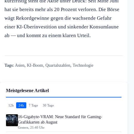
kurzfristig steht die Aktie unter Druck: Seit Mitte Juni
hat sie bereits mehr als 20 Prozent verloren. Die Börse
wägt Rekordgewinne gegen die wachsende Gefahr
einer KI-Überinvestition und sinkender Konsumlaune
ab — und kommt zu einem klaren Urteil.
Tags:
Asien
,
KI-Boom
,
Quartalszahlen
,
Technologie
Meistgelesene Artikel
12h
24h
7 Tage
30 Tage
16-Gigabyte-VRAM: Neue Standard für Gaming-
Grafikkarten ab August
Gestern, 21:40 Uhr