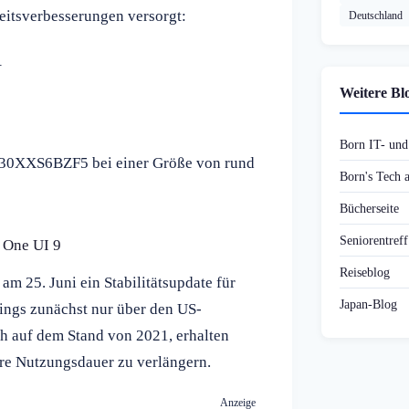
eitsverbesserungen versorgt:
Deutschland
1
Weitere Bl
Born IT- un
X730XXS6BZF5 bei einer Größe von rund
Born's Tech
Bücherseite
Seniorentref
 One UI 9
Reiseblog
m 25. Juni ein Stabilitätsupdate für
Japan-Blog
ings zunächst nur über den US-
ch auf dem Stand von 2021, erhalten
hre Nutzungsdauer zu verlängern.
Anzeige