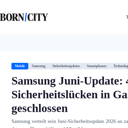
Zum
Inhalt
springen
Mobile
Samsung
Sicherheitsupdates
Smartphones
Technolog
Samsung Juni-Update: 
Sicherheitslücken in Ga
geschlossen
Samsung verteilt sein Juni-Sicherheitsupdate 2026 an z