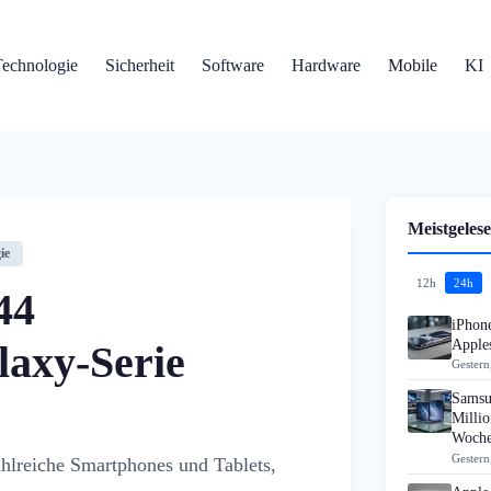
Technologie
Sicherheit
Software
Hardware
Mobile
KI
Meistgelese
ie
12h
24h
44
iPhon
Apples
laxy-Serie
Gestern
Samsu
Millio
Woch
Gestern
ahlreiche Smartphones und Tablets,