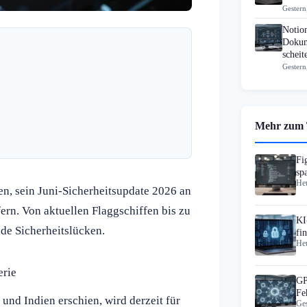
Gestern
Notio
Dokum
scheit
Gestern
Mehr zum
Fi
sp
Heu
Wo
n, sein Juni-Sicherheitsupdate 2026 an
ern. Von aktuellen Flaggschiffen bis zu
KI
nde Sicherheitslücken.
fi
Heu
Wo
erie
GP
Fe
und Indien erschien, wird derzeit für
Ges