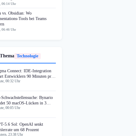
, 06:14 Uhr
n vs. Obsidian: Wo
entations-Tools bei Teams
ern
, 06:46 Uhr
 Thema
Technologie
gma Connect: IDE-Integration
art Entwicklern 90 Minuten pro
te, 00:32 Uhr
che
-Schwachstellensuche: Bynario
ndet 50 macOS-Lücken in 3
te, 00:05 Uhr
chen
T-5.6 Sol: OpenAI senkt
hlerrate um 68 Prozent
tern, 23:38 Uhr