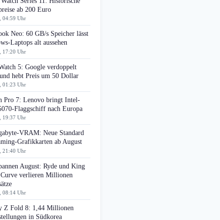
Watch Series 11: Historische
preise ab 200 Euro
, 04:59 Uhr
ok Neo: 60 GB/s Speicher lässt
ws-Laptops alt aussehen
, 17:20 Uhr
Watch 5: Google verdoppelt
nd hebt Preis um 50 Dollar
, 01:23 Uhr
 Pro 7: Lenovo bringt Intel-
070-Flaggschiff nach Europa
, 19:37 Uhr
gabyte-VRAM: Neue Standard
aming-Grafikkarten ab August
, 21:40 Uhr
pannen August: Ryde und King
 Curve verlieren Millionen
ätze
, 08:14 Uhr
 Z Fold 8: 1,44 Millionen
tellungen in Südkorea