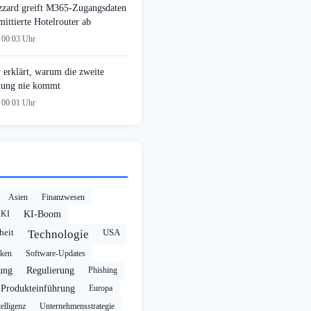
zzard greift M365-Zugangsdaten
ittierte Hotelrouter ab
 00:03 Uhr
 erklärt, warum die zweite
ung nie kommt
 00:01 Uhr
Asien
Finanzwesen
KI
KI-Boom
heit
USA
Technologie
cken
Software-Updates
rung
Regulierung
Phishing
Produkteinführung
Europa
elligenz
Unternehmensstrategie