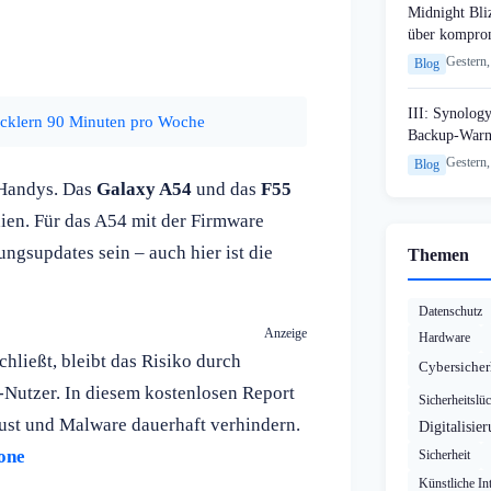
Midnight Bli
über komprom
Gestern,
Blog
III: Synology
icklern 90 Minuten pro Woche
Backup-Warn
Gestern,
Blog
-Handys. Das
Galaxy A54
und das
F55
ien. Für das A54 mit der Firmware
gsupdates sein – auch hier ist die
Themen
Datenschutz
Anzeige
Hardware
ließt, bleibt das Risiko durch
Cybersicher
-Nutzer. In diesem kostenlosen Report
Sicherheitslü
lust und Malware dauerhaft verhindern.
Digitalisie
hone
Sicherheit
Künstliche Int