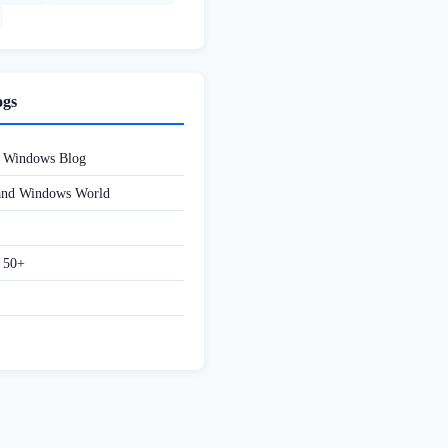
ogs
d Windows Blog
 and Windows World
f 50+