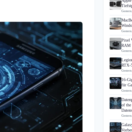
Apple 
Tiefst
Gestern
MacBo
Windo
Gestern
Pixel 
RAM u
Gestern
Legion
RTX-5
Gestern
16-Gi
für G
Gestern
Daten
of the
Datens
Gestern
Galaxy
Vorbes