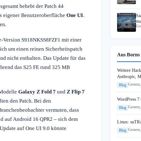
nsgesamt behebt der Patch 44
s eigener Benutzeroberfläche
One UI
.
Sa
st
en.
Ges
re-Version S918NKSS8FZF1 mit einer
ich um einen reinen Sicherheitspatch
Aus Borns 
d nicht enthalten. Das Update für das
während das S25 FE rund 325 MB
Weitere Hack
Anthropic, 
Gestern,
Blog
 Modelle
Galaxy Z Fold 7
und
Z Flip 7
WordPress 7.
lten den Patch. Bei den
Gestern,
Blog
 Branchenbeobachter vermuten, dass
end auf Android 16 QPR2 – sich dem
Linux: suTR
Update auf One UI 9.0 könnte
Gestern,
Blog