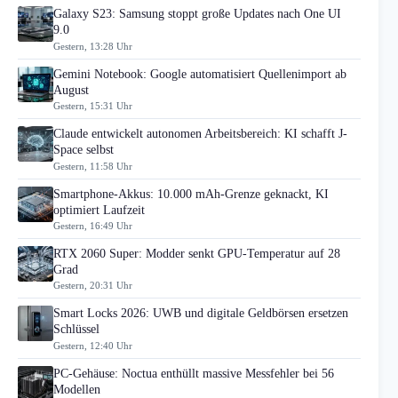
Galaxy S23: Samsung stoppt große Updates nach One UI
9.0
Gestern, 13:28 Uhr
Gemini Notebook: Google automatisiert Quellenimport ab
August
Gestern, 15:31 Uhr
Claude entwickelt autonomen Arbeitsbereich: KI schafft J-
Space selbst
Gestern, 11:58 Uhr
Smartphone-Akkus: 10.000 mAh-Grenze geknackt, KI
optimiert Laufzeit
Gestern, 16:49 Uhr
RTX 2060 Super: Modder senkt GPU-Temperatur auf 28
Grad
Gestern, 20:31 Uhr
Smart Locks 2026: UWB und digitale Geldbörsen ersetzen
Schlüssel
Gestern, 12:40 Uhr
PC-Gehäuse: Noctua enthüllt massive Messfehler bei 56
Modellen