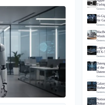
Apple 
Tiefst
Gestern
16-Gi
für G
Gestern
MacBo
Windo
Gestern
Legion
RTX-5
Gestern
Daten
of the
Datens
Gestern
Galaxy
Vorbes
Gestern
Notio
Dokum