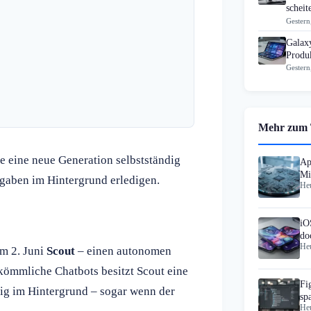
scheit
Gestern
Galax
Produk
Gestern
Mehr zum
e eine neue Generation selbstständig
Ap
Mi
gaben im Hintergrund erledigen.
Heu
Pr
iO
do
Heu
am 2. Juni
Scout
– einen autonomen
rkömmliche Chatbots besitzt Scout eine
Fi
ndig im Hintergrund – sogar wenn der
sp
Heu
Wo