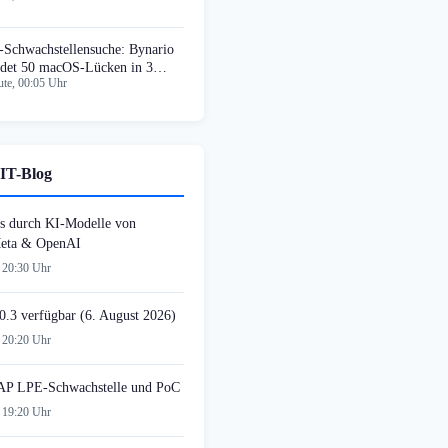
-Schwachstellensuche: Bynario
ndet 50 macOS-Lücken in 3
te, 00:05 Uhr
chen
IT-Blog
s durch KI-Modelle von
Meta & OpenAI
 20:30 Uhr
0.3 verfügbar (6. August 2026)
 20:20 Uhr
AP LPE-Schwachstelle und PoC
 19:20 Uhr