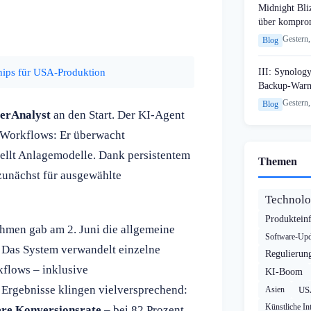
Midnight Bli
über komprom
Gestern,
Blog
hips für USA-Produktion
III: Synology
Backup-Warn
Gestern,
Blog
erAnalyst
an den Start. Der KI-Agent
e-Workflows: Er überwacht
ellt Anlagemodelle. Dank persistentem
Themen
 zunächst für ausgewählte
Technolo
Produktein
hmen gab am 2. Juni die allgemeine
Software-Upd
 Das System verwandelt einzelne
Regulierun
flows – inklusive
KI-Boom
 Ergebnisse klingen vielversprechend:
Asien
US
Künstliche Int
ere Konversionsrate
– bei 82 Prozent