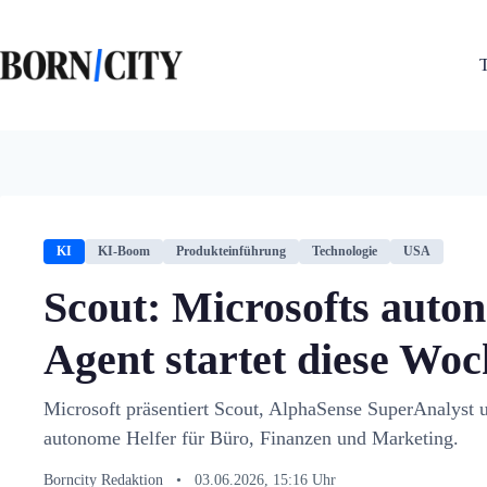
Zum
Inhalt
springen
KI
KI-Boom
Produkteinführung
Technologie
USA
Scout: Microsofts auto
Agent startet diese Woc
Microsoft präsentiert Scout, AlphaSense SuperAnalys
autonome Helfer für Büro, Finanzen und Marketing.
Borncity Redaktion
•
03.06.2026, 15:16 Uhr