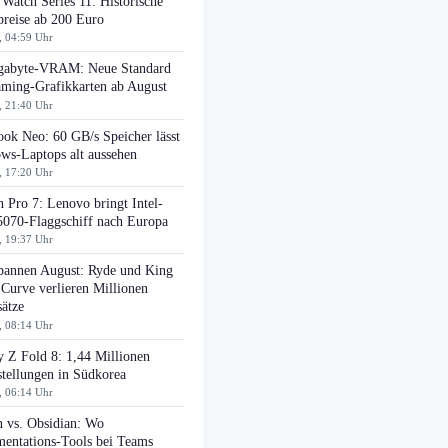
Watch Series 11: Historische
preise ab 200 Euro
, 04:59 Uhr
gabyte-VRAM: Neue Standard
aming-Grafikkarten ab August
, 21:40 Uhr
ok Neo: 60 GB/s Speicher lässt
ws-Laptops alt aussehen
, 17:20 Uhr
 Pro 7: Lenovo bringt Intel-
070-Flaggschiff nach Europa
, 19:37 Uhr
pannen August: Ryde und King
 Curve verlieren Millionen
ätze
, 08:14 Uhr
 Z Fold 8: 1,44 Millionen
tellungen in Südkorea
, 06:14 Uhr
n vs. Obsidian: Wo
entations-Tools bei Teams