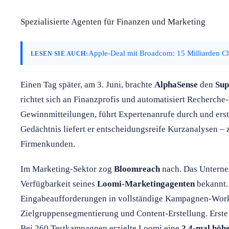
Spezialisierte Agenten für Finanzen und Marketing
Apple-Deal mit Broadcom: 15 Milliarden C
LESEN SIE AUCH:
Einen Tag später, am 3. Juni, brachte
AlphaSense
den
Sup
richtet sich an Finanzprofis und automatisiert Recherch
Gewinnmitteilungen, führt Expertenanrufe durch und erst
Gedächtnis liefert er entscheidungsreife Kurzanalysen –
Firmenkunden.
Im Marketing-Sektor zog
Bloomreach
nach. Das Unterne
Verfügbarkeit seines
Loomi-Marketingagenten
bekannt.
Eingabeaufforderungen in vollständige Kampagnen-Work
Zielgruppensegmentierung und Content-Erstellung. Erste
Bei 260 Testkampagnen erzielte Loomi eine
2,4-mal höh