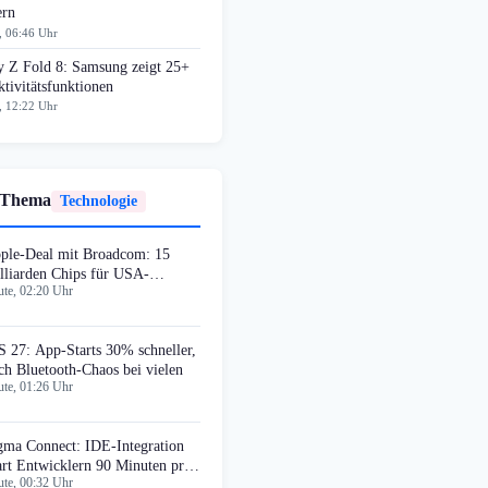
ern
, 06:46 Uhr
y Z Fold 8: Samsung zeigt 25+
tivitätsfunktionen
, 12:22 Uhr
 Thema
Technologie
ple-Deal mit Broadcom: 15
lliarden Chips für USA-
te, 02:20 Uhr
oduktion
S 27: App-Starts 30% schneller,
ch Bluetooth-Chaos bei vielen
te, 01:26 Uhr
gma Connect: IDE-Integration
art Entwicklern 90 Minuten pro
te, 00:32 Uhr
che