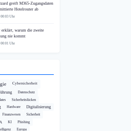
zzard greift M365-Zugangsdaten
ittierte Hotelrouter ab
 00:03 Uhr
 erklärt, warum die zweite
ung nie kommt
 00:01 Uhr
Cybersicherheit
gie
führung
Datenschutz
ates
Sicherheitslücken
g
Hardware
Digitalisierung
Finanzwesen
Sicherheit
A
KI
Phishing
elligenz
Europa