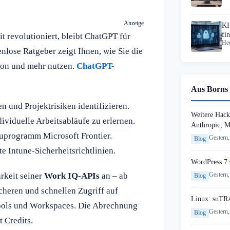
Anzeige
KI
fi
 revolutioniert, bleibt ChatGPT für
Heu
Wo
enlose Ratgeber zeigt Ihnen, wie Sie die
tion und mehr nutzen.
ChatGPT-
Aus Borns 
 und Projektrisiken identifizieren.
Weitere Hack
dividuelle Arbeitsabläufe zu erlernen.
Anthropic, 
auprogramm Microsoft Frontier.
Gestern,
Blog
 Intune-Sicherheitsrichtlinien.
WordPress 7.
rkeit seiner
Work IQ-APIs
an – ab
Gestern,
Blog
cheren und schnellen Zugriff auf
Linux: suTR
Tools und Workspaces. Die Abrechnung
Gestern,
Blog
 Credits.