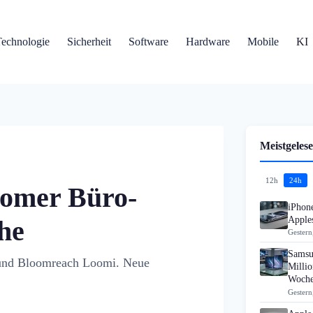
Technologie
Sicherheit
Software
Hardware
Mobile
KI
Meistgelese
12h
24h
nomer Büro-
iPhon
Apples
he
Gestern
Samsu
t und Bloomreach Loomi. Neue
Millio
Woch
Gestern