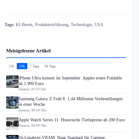
Tags:
KI-Boom
,
Produkteinführung
,
Technologie
,
USA
Meistgelesene Artikel
12h
24h
7 Tage
30 Tage
iPhone Ultra kommt im September: Apples erstes Foldable
ab 1.999 Euro
Gestern, 05:53 Uhr
Samsung Galaxy Z Fold 8: 1,44 Millionen Vorbestellungen
in einer Woche
Gestern, 09:20 Uhr
Apple Watch Series 11: Historische Tiefstpreise ab 200 Euro
Gestern, 04:59 Uhr
16-Gigabyte-VRAM: Neue Standard für Gaming-