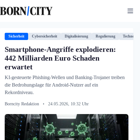
Zum
Inhalt
springen
Sicherheit
Cybersicherheit
Digitalisierung
Regulierung
Technologi
Smartphone-Angriffe explodieren:
442 Milliarden Euro Schaden
erwartet
KI-gesteuerte Phishing-Wellen und Banking-Trojaner treiben
die Bedrohungslage für Android-Nutzer auf ein
Rekordniveau.
Borncity Redaktion
•
24.05.2026, 10:32 Uhr