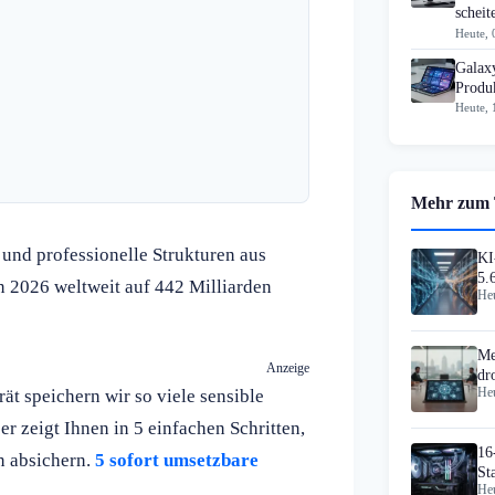
scheit
Heute, 
Galax
Produk
Heute, 
Mehr zum
und professionelle Strukturen aus
KI
5.
n 2026 weltweit auf 442 Milliarden
Heu
Me
Anzeige
dr
t speichern wir so viele sensible
Heu
Ha
 zeigt Ihnen in 5 einfachen Schritten,
16
n absichern.
5 sofort umsetzbare
St
Heu
ab