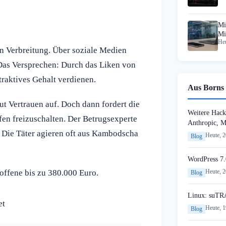
Mi
Mi
Heu
In
n Verbreitung. Über soziale Medien
 Das Versprechen: Durch das Liken von
traktives Gehalt verdienen.
Aus Borns 
ut Vertrauen auf. Doch dann fordert die
Weitere Hack
en freizuschalten. Der Betrugsexperte
Anthropic, 
. Die Täter agieren oft aus Kambodscha
Heute, 
Blog
WordPress 7.
roffene bis zu 380.000 Euro.
Heute, 
Blog
Linux: suTR
et
Heute, 
Blog