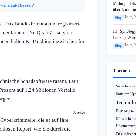
Midnight Bli
 wer denkt besser?
über komprom
Heute, 
Blog
e. Das Bundeskriminalamt registrierte
III: Synology
mmenklonen. Die Qualität hat sich
Backup-Warn
ehmen halten KI-Phishing inzwischen für
Heute, 
Blog
Themen
technische Schadsoftware rasant. Laut
Sicherheitslü
rozent auf 1,24 Millionen Vorfälle.
Software-Upd
orgen.
Technolo
Datenschutz
Anzeige
Künstliche Int
 Cyberkriminelle, die es auf Ihre
Unternehmens
nlosen Report, wie Sie durch die
Digitalisie