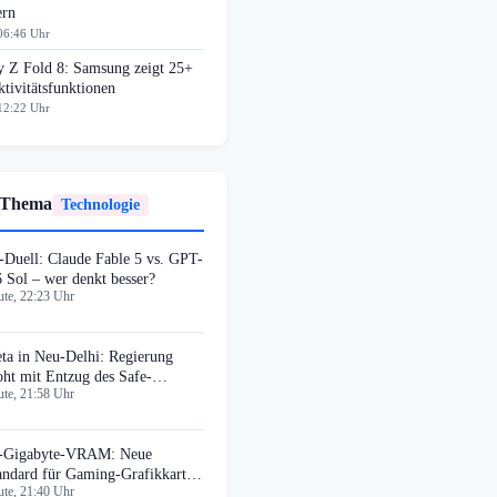
ern
06:46 Uhr
y Z Fold 8: Samsung zeigt 25+
tivitätsfunktionen
12:22 Uhr
 Thema
Technologie
-Duell: Claude Fable 5 vs. GPT-
6 Sol – wer denkt besser?
te, 22:23 Uhr
ta in Neu-Delhi: Regierung
oht mit Entzug des Safe-
te, 21:58 Uhr
rbour-Schutzes
-Gigabyte-VRAM: Neue
andard für Gaming-Grafikkarten
te, 21:40 Uhr
 August