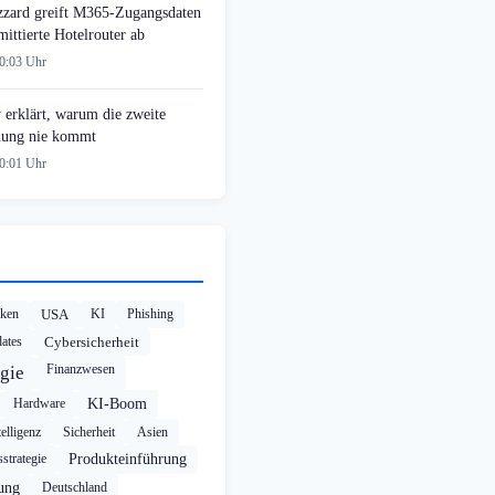
zzard greift M365-Zugangsdaten
ittierte Hotelrouter ab
00:03 Uhr
 erklärt, warum die zweite
ung nie kommt
00:01 Uhr
cken
USA
KI
Phishing
ates
Cybersicherheit
Finanzwesen
gie
Hardware
KI-Boom
elligenz
Sicherheit
Asien
strategie
Produkteinführung
rung
Deutschland