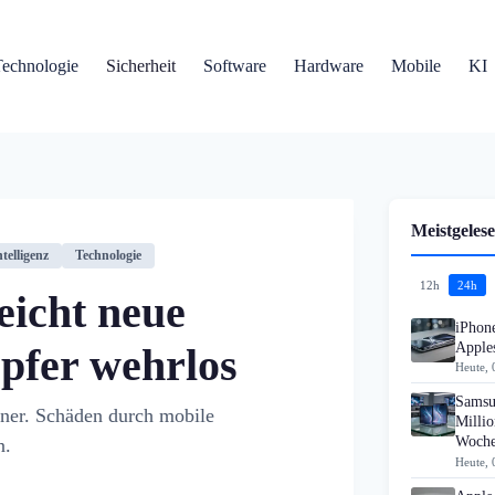
Technologie
Sicherheit
Software
Hardware
Mobile
KI
Meistgelese
telligenz
Technologie
12h
24h
eicht neue
iPhon
Apples
pfer wehrlos
Heute, 
Samsu
ner. Schäden durch mobile
Millio
Woch
n.
Heute, 