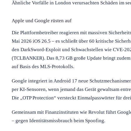
Ähnliche Vorfälle in London verursachten Schäden im sec
Apple und Google rüsten auf
Die Plattformbetreiber reagieren mit massiven Sicherheit
Mai 2026 iOS 26.5 – es schließt über 60 kritische Sicher
den DarkSword-Exploit und Schwachstellen wie CVE-2
(TCLBANKER). Das 8,73 GB große Update bringt zudem e
auf Basis des MLS-Protokolls.
Google integriert in Android 17 neue Schutzmechanismen
per KI-Sensoren, wenn jemand das Gerät gewaltsam entreiß
Die „OTP Protection“ versteckt Einmalpasswörter für dre
Gemeinsam mit Finanzinstituten wie Revolut führt Google
– gegen Identitätsmissbrauch beim Spoofing.