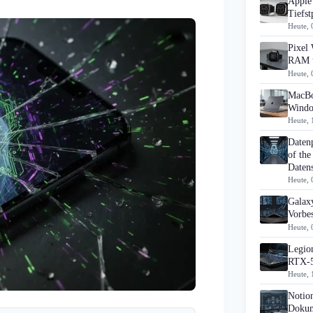
Apple 
Tiefst
Heute, 
Pixel 
RAM u
Heute, 
MacBo
Windo
Heute, 
Daten
of the
Datens
Heute, 
Galaxy
Vorbes
Heute, 
Legion
RTX-5
Heute, 
Notio
Dokum