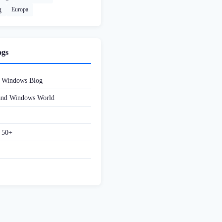
g
Europa
ogs
d Windows Blog
 and Windows World
f 50+