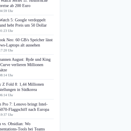
Watch Series 11: Historische
preise ab 200 Euro
04:59 Uhr
Watch 5: Google verdoppelt
nd hebt Preis um 50 Dollar
01:23 Uhr
ok Neo: 60 GB/s Speicher lässt
ws-Laptops alt aussehen
17:20 Uhr
pannen August: Ryde und King
 Curve verlieren Millionen
ätze
08:14 Uhr
 Z Fold 8: 1,44 Millionen
tellungen in Südkorea
06:14 Uhr
 Pro 7: Lenovo bringt Intel-
070-Flaggschiff nach Europa
19:37 Uhr
n vs. Obsidian: Wo
entations-Tools bei Teams