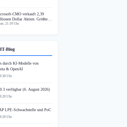
crosoft-CMO verkauft 2,39
llionen Dollar Aktien: Größter
te, 21:19 Uhr
sider-Deal 2026
IT-Blog
s durch KI-Modelle von
Meta & OpenAI
20:30 Uhr
0.3 verfügbar (6. August 2026)
20:20 Uhr
AP LPE-Schwachstelle und PoC
19:20 Uhr