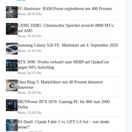
PC-Hardware: RAM-Preise explodieren um 400 Prozent
Heute, 06:10 Uhr
CXMT DDR5: Chinesischer Speicher erreicht 8800 MT/s
auf AM5
Heute, 15:34 Uhr
Samsung Galaxy S26 FE: Marktstart am 4. September 2026
Heute, 13:10 Uhr
RTX 5090: Nvidia verkauft zum MSRP auf QuakeCon
gegen 94% Aufschlag
Heute, 04:35 Uhr
Oura Ring 5: Marktführer mit 40 Prozent kleinerer
Bauweise
Heute, 18:18 Uhr
iBUYPower RTX 5070: Gaming-PC für 800 statt 2000
Dollar
Heute, 15:56 Uhr
KI-Duell: Claude Fable 5 vs. GPT-5.6 Sol – wer denkt
besser?