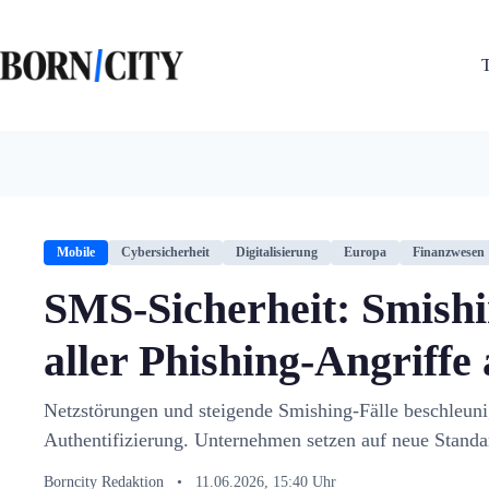
Zum
Inhalt
springen
Mobile
Cybersicherheit
Digitalisierung
Europa
Finanzwesen
SMS-Sicherheit: Smish
aller Phishing-Angriffe
Netzstörungen und steigende Smishing-Fälle beschleun
Authentifizierung. Unternehmen setzen auf neue Standa
Borncity Redaktion
•
11.06.2026, 15:40 Uhr