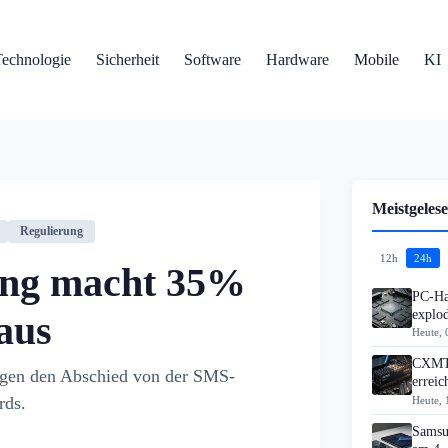
Technologie
Sicherheit
Software
Hardware
Mobile
KI
Meistgelese
Regulierung
12h
24h
ing macht 35%
PC-Ha
explo
 aus
Heute, 
CXMT 
igen den Abschied von der SMS-
errei
rds.
Heute, 
Samsu