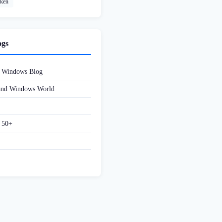
cken
ogs
d Windows Blog
 and Windows World
f 50+