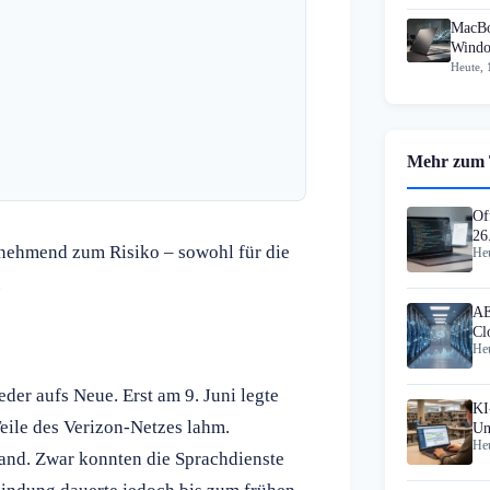
MacBo
Windo
Heute, 
Mehr zum
Of
26
nehmend zum Risiko – sowohl für die
Heu
.
AE
Cl
Heu
vo
der aufs Neue. Erst am 9. Juni legte
KI
eile des Verizon-Netzes lahm.
Un
Heu
9
land. Zwar konnten die Sprachdienste