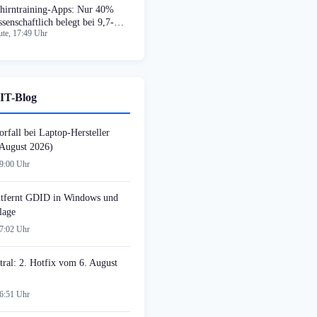
hirntraining-Apps: Nur 40%
ssenschaftlich belegt bei 9,7-
te, 17:49 Uhr
d-Markt
IT-Blog
rfall bei Laptop-Hersteller
August 2026)
09:00 Uhr
tfernt GDID in Windows und
lage
07:02 Uhr
tral: 2. Hotfix vom 6. August
06:51 Uhr