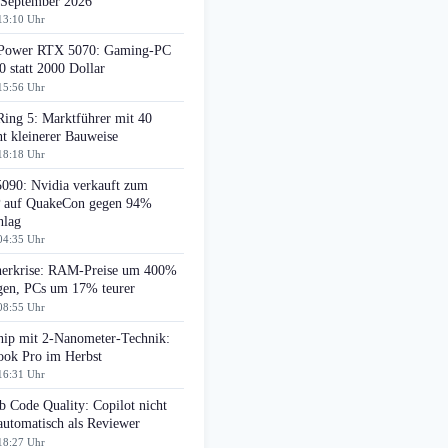
 September 2026
13:10 Uhr
ower RTX 5070: Gaming-PC
0 statt 2000 Dollar
15:56 Uhr
Ring 5: Marktführer mit 40
t kleinerer Bauweise
18:18 Uhr
090: Nvidia verkauft zum
auf QuakeCon gegen 94%
hlag
04:35 Uhr
herkrise: RAM-Preise um 400%
egen, PCs um 17% teurer
08:55 Uhr
ip mit 2-Nanometer-Technik:
ok Pro im Herbst
16:31 Uhr
 Code Quality: Copilot nicht
automatisch als Reviewer
18:27 Uhr