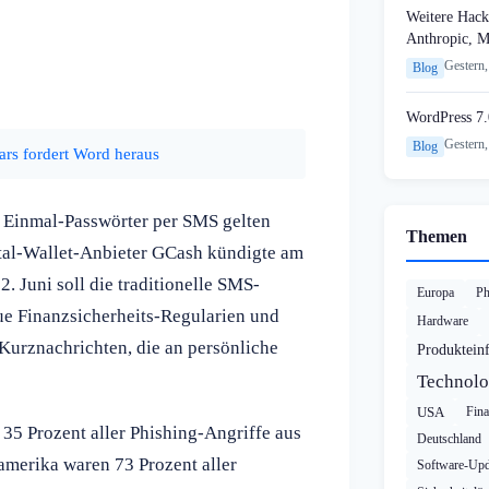
Weitere Hack
Anthropic, 
Gestern,
Blog
WordPress 7.
Gestern,
Blog
ars fordert Word heraus
Einmal-Passwörter per SMS gelten
Themen
ital-Wallet-Anbieter GCash kündigte am
. Juni soll die traditionelle SMS-
Europa
Ph
eue Finanzsicherheits-Regularien und
Hardware
Kurznachrichten, die an persönliche
Produktein
Technolo
USA
Fin
35 Prozent aller Phishing-Angriffe aus
Deutschland
amerika waren 73 Prozent aller
Software-Upd