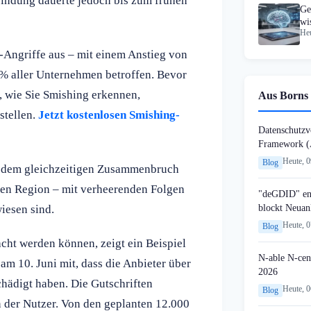
bindung dauerte jedoch bis zum frühen
Ge
wi
Heu
Mr
-Angriffe aus – mit einem Anstieg von
 % aller Unternehmen betroffen. Bevor
, wie Sie Smishing erkennen,
Aus Borns 
stellen.
Jetzt kostenlosen Smishing-
Datenschutzvo
Framework (
Heute, 
Blog
it dem gleichzeitigen Zusammenbruch
ten Region – mit verheerenden Folgen
"deGDID" en
blockt Neuan
iesen sind.
Heute, 
Blog
cht werden können, zeigt ein Beispiel
N-able N-cen
am 10. Juni mit, dass die Anbieter über
2026
chädigt haben. Die Gutschriften
Heute, 
Blog
n der Nutzer. Von den geplanten 12.000