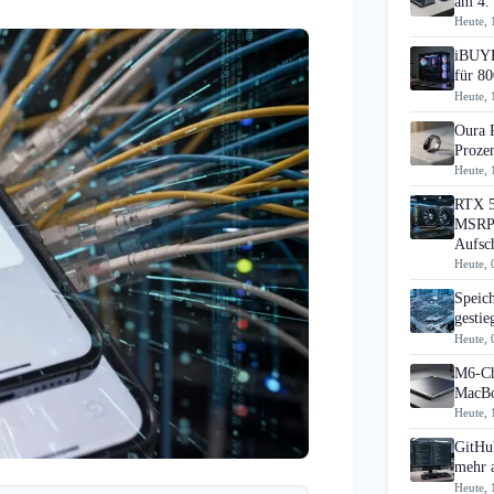
am 4.
Heute, 
iBUYP
für 80
Heute, 
Oura 
Prozen
Heute, 
RTX 5
MSRP 
Aufsc
Heute, 
Speic
gesti
Heute, 
M6-Ch
MacBo
Heute, 
GitHub
mehr 
Heute, 