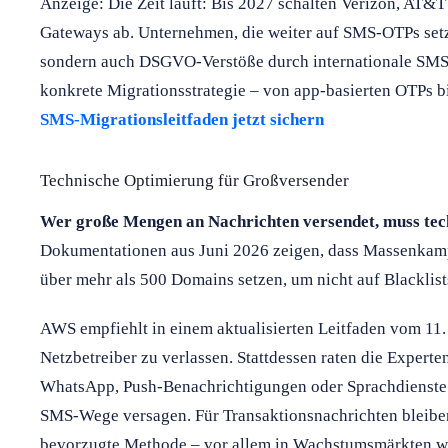
Anzeige: Die Zeit läuft: Bis 2027 schalten Verizon, AT&
Gateways ab. Unternehmen, die weiter auf SMS-OTPs setze
sondern auch DSGVO-Verstöße durch internationale SMS-D
konkrete Migrationsstrategie – von app-basierten OTPs 
SMS-Migrationsleitfaden jetzt sichern
Technische Optimierung für Großversender
Wer große Mengen an Nachrichten versendet, muss tec
Dokumentationen aus Juni 2026 zeigen, dass Massenka
über mehr als 500 Domains setzen, um nicht auf Blacklist
AWS empfiehlt in einem aktualisierten Leitfaden vom 11. 
Netzbetreiber zu verlassen. Stattdessen raten die Expert
WhatsApp, Push-Benachrichtigungen oder Sprachdienste 
SMS-Wege versagen. Für Transaktionsnachrichten bleib
bevorzugte Methode – vor allem in Wachstumsmärkten wi