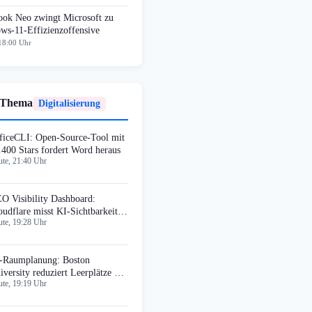
ok Neo zwingt Microsoft zu
ws-11-Effizienzoffensive
18:00 Uhr
 Thema
Digitalisierung
ficeCLI: Open-Source-Tool mit
.400 Stars fordert Word heraus
te, 21:40 Uhr
O Visibility Dashboard:
oudflare misst KI-Sichtbarkeit
te, 19:28 Uhr
n Marken
-Raumplanung: Boston
iversity reduziert Leerplätze um
te, 19:19 Uhr
2%