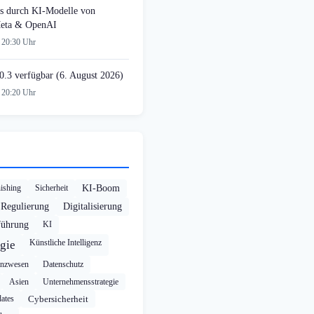
s durch KI-Modelle von
Meta & OpenAI
 20:30 Uhr
0.3 verfügbar (6. August 2026)
 20:20 Uhr
ishing
Sicherheit
KI-Boom
Regulierung
Digitalisierung
führung
KI
Künstliche Intelligenz
gie
anzwesen
Datenschutz
Asien
Unternehmensstrategie
ates
Cybersicherheit