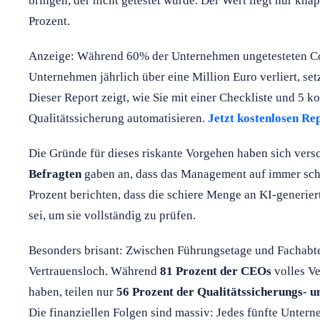
bringen, der nicht getestet wurde. Der Wert liegt nur kn
Prozent.
Anzeige: Während 60% der Unternehmen ungetesteten Cod
Unternehmen jährlich über eine Million Euro verliert, set
Dieser Report zeigt, wie Sie mit einer Checkliste und 5 k
Qualitätssicherung automatisieren.
Jetzt kostenlosen Re
Die Gründe für dieses riskante Vorgehen haben sich ver
Befragten
gaben an, dass das Management auf immer schn
Prozent berichten, dass die schiere Menge an KI-generie
sei, um sie vollständig zu prüfen.
Besonders brisant: Zwischen Führungsetage und Fachabtei
Vertrauensloch. Während
81 Prozent der CEOs
volles Ve
haben, teilen nur
56 Prozent der Qualitätssicherungs- 
Die finanziellen Folgen sind massiv: Jedes fünfte Untern