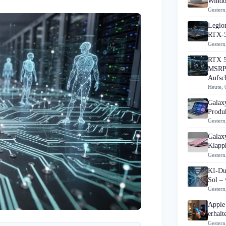
Windo
Gestern
Legion
RTX-5
Gestern
RTX 5
MSRP 
Aufsc
Heute, 
Galax
Produk
Gestern
Galax
Klapp
Gestern
KI-Du
Sol – 
Gestern
Apple
erhal
Gestern