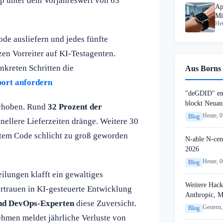
app unter dem Vorjahreswert von 63
Ap
Mi
Heu
e ausliefern und jedes fünfte
zen Vorreiter auf KI-Testagenten.
onkreten Schritten die
Aus Borns 
port anfordern
"deGDID" en
blockt Neuan
schoben. Rund
32 Prozent der
Heute, 
Blog
ellere Lieferzeiten dränge. Weitere 30
rtem Code schlicht zu groß geworden
N-able N-cen
2026
Heute, 
Blog
lungen klafft ein gewaltiges
Weitere Hack
rtrauen in KI-gesteuerte Entwicklung
Anthropic, 
und DevOps-Experten
diese Zuversicht.
Gestern,
Blog
ehmen meldet jährliche Verluste von