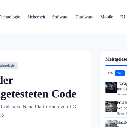
Technologie
Sicherheit
Software
Hardware
Mobile
KI
Meistgelese
echnologie
12h
24h
der
16-Gi
für G
getesteten Code
Gestern
PC-Ha
en Code aus. Neue Plattformen von LG
explo
g.
Heute, 
MacBo