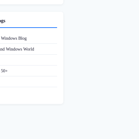
ogs
d Windows Blog
 and Windows World
f 50+