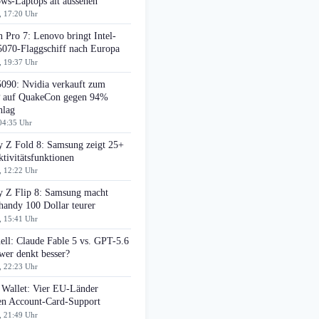
ws-Laptops alt aussehen
, 17:20 Uhr
 Pro 7: Lenovo bringt Intel-
070-Flaggschiff nach Europa
, 19:37 Uhr
090: Nvidia verkauft zum
auf QuakeCon gegen 94%
hlag
04:35 Uhr
y Z Fold 8: Samsung zeigt 25+
tivitätsfunktionen
, 12:22 Uhr
y Z Flip 8: Samsung macht
handy 100 Dollar teurer
, 15:41 Uhr
ell: Claude Fable 5 vs. GPT-5.6
wer denkt besser?
, 22:23 Uhr
 Wallet: Vier EU-Länder
ten Account-Card-Support
, 21:49 Uhr