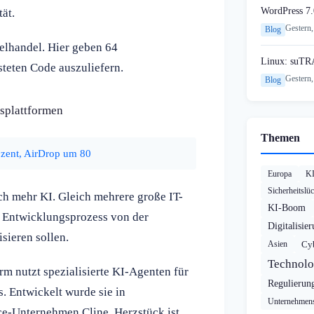
WordPress 7.
ät.
Gestern,
Blog
elhandel. Hier geben 64
Linux: suTR
teten Code auszuliefern.
Gestern,
Blog
splattformen
Themen
ozent, AirDrop um 80
Europa
K
Sicherheitslü
ch mehr KI. Gleich mehrere große IT-
KI-Boom
en Entwicklungsprozess von der
Digitalisie
sieren sollen.
Asien
Cyb
Technolo
m nutzt spezialisierte KI-Agenten für
Regulierun
. Entwickelt wurde sie in
Unternehmens
-Unternehmen Cline. Herzstück ist