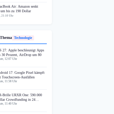
cBook Air: Amazon senkt
 um bis zu 190 Dollar
, 21:10 Uhr
 Thema
Technologie
S 27: Apple beschleunigt Apps
 30 Prozent, AirDrop um 80
te, 12:07 Uhr
droid 17: Google Pixel kämpft
t Touchscreen-Ausfällen
te, 11:58 Uhr
-Brille URXR One: 590.000
llar Crowdfunding in 24
te, 11:40 Uhr
unden