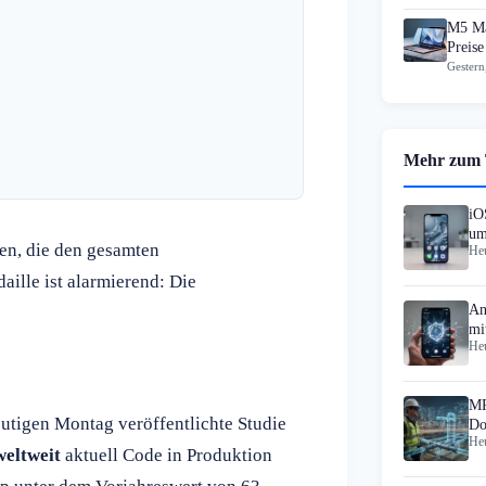
M5 Ma
Preise
Gestern
Mehr zum
iO
um
n, die den gesamten
Heu
ille ist alarmierend: Die
An
mi
Heu
MR
utigen Montag veröffentlichte Studie
Do
Heu
St
weltweit
aktuell Code in Produktion