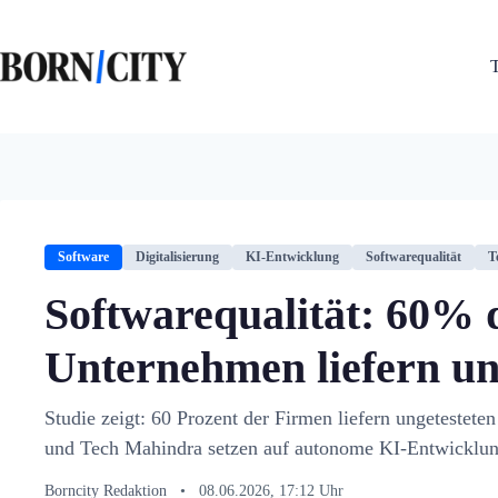
Zum
Inhalt
springen
Software
Digitalisierung
KI-Entwicklung
Softwarequalität
T
Softwarequalität: 60% 
Unternehmen liefern un
Studie zeigt: 60 Prozent der Firmen liefern ungetestet
und Tech Mahindra setzen auf autonome KI-Entwicklun
Borncity Redaktion
•
08.06.2026, 17:12 Uhr