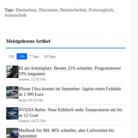
Tags:
Datenschutz
,
Discounter
,
Heimsicherheit
,
Preisvergleich
,
Solartechnik
Meistgelesene Artikel
12h
24h
7 Tage
30 Tage
KI am Arbeitsplatz: Berater 25% schneller, Programmierer
19% langsamer
Gestern, 12:31 Uhr
iPhone Ultra kommt im September: Apples erstes Foldable
ab 1.999 Euro
Heute, 05:53 Uhr
NVIDIA Rubin: Neue Kühltech senkt Temperaturen um bis
zu 12 Grad
Gestern, 16:55 Uhr
MacBook Air M4: 40% schneller, aber Lieferzeiten bis
September