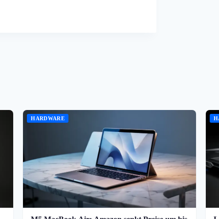
HARDWARE
H