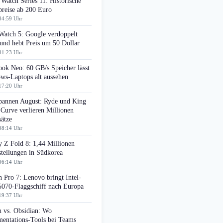
Watch Series 11: Historische
preise ab 200 Euro
04:59 Uhr
Watch 5: Google verdoppelt
nd hebt Preis um 50 Dollar
01:23 Uhr
ok Neo: 60 GB/s Speicher lässt
ws-Laptops alt aussehen
17:20 Uhr
pannen August: Ryde und King
 Curve verlieren Millionen
ätze
08:14 Uhr
 Z Fold 8: 1,44 Millionen
tellungen in Südkorea
06:14 Uhr
 Pro 7: Lenovo bringt Intel-
070-Flaggschiff nach Europa
19:37 Uhr
n vs. Obsidian: Wo
entations-Tools bei Teams