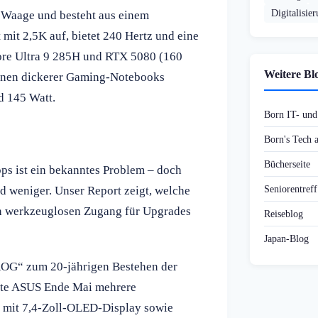
Digitalisie
 Waage und besteht aus einem
it 2,5K auf, bietet 240 Hertz und eine
Core Ultra 9 285H und RTX 5080 (160
Weitere Bl
denen dickerer Gaming-Notebooks
d 145 Watt.
Born IT- un
Born's Tech
Bücherseite
ps ist ein bekanntes Problem – doch
Seniorentref
d weniger. Unser Report zeigt, welche
n werkzeuglosen Zugang für Upgrades
Reiseblog
Japan-Blog
 ROG“ zum 20-jährigen Bestehen der
rte ASUS Ende Mai mehrere
mit 7,4-Zoll-OLED-Display sowie