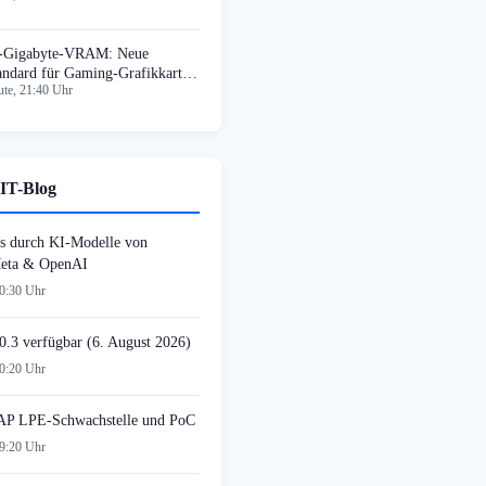
-Gigabyte-VRAM: Neue
andard für Gaming-Grafikkarten
te, 21:40 Uhr
 August
IT-Blog
s durch KI-Modelle von
Meta & OpenAI
20:30 Uhr
0.3 verfügbar (6. August 2026)
20:20 Uhr
AP LPE-Schwachstelle und PoC
19:20 Uhr