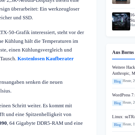
Die 2,5K-Nebula-Displays bieten eine
sign überarbeitet: Ein werkzeugloser
16
eicher und SSD.
St
Heu
ab
X-50-Grafik interessiert, steht vor der
e Kühlung hält die Temperaturen im
iste, einen Kühlungsvergleich und
Aus Borns 
-Tausch.
Kostenlosen Kaufberater
Weitere Hack
Anthropic, 
Heute, 
mensangaben senken die neuen
Blog
lsius.
WordPress 7.
Heute, 
Blog
einen Schritt weiter. Es kommt mit
t und eine Spitzenhelligkeit von
Linux: suTR
090
, 64 Gigabyte DDR5-RAM und eine
Heute, 
Blog