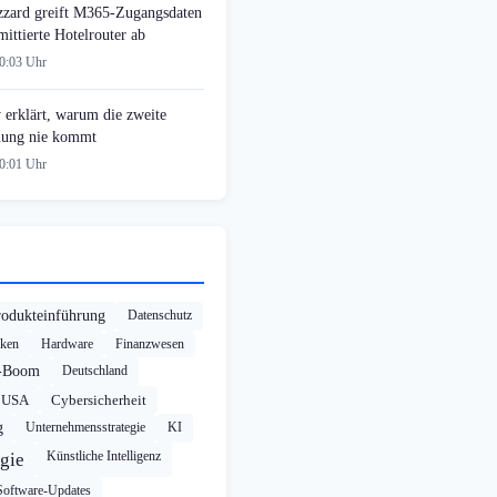
zzard greift M365-Zugangsdaten
ittierte Hotelrouter ab
00:03 Uhr
 erklärt, warum die zweite
ung nie kommt
00:01 Uhr
rodukteinführung
Datenschutz
cken
Hardware
Finanzwesen
-Boom
Deutschland
USA
Cybersicherheit
g
Unternehmensstrategie
KI
Künstliche Intelligenz
gie
Software-Updates