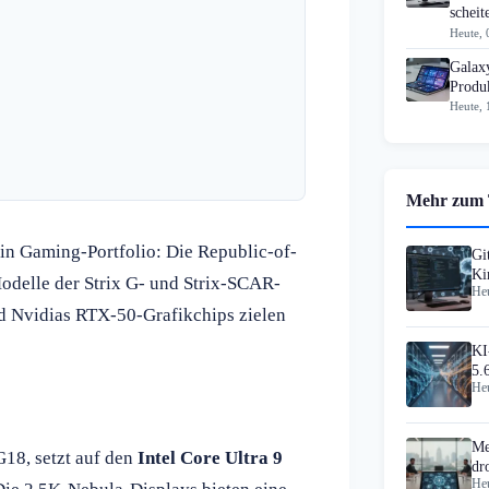
scheit
Heute, 
Galax
Produk
Heute, 
Mehr zum
in Gaming-Portfolio: Die Republic-of-
Gi
Ki
delle der Strix G- und Strix-SCAR-
Heu
nd Nvidias RTX-50-Grafikchips zielen
KI
5.
Heu
Me
18, setzt auf den
Intel Core Ultra 9
dr
Heu
Ha