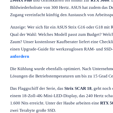
290HX Plus
und Grafikkarten bis hinauf zur
RTX 5080
. 
Bildwiederholrate von 300 Hertz. ASUS hat zudem das De
Zugang vereinfacht künftig den Austausch von Arbeitssp
Anzeige: Wer sich für ein ASUS Strix G16 oder G18 mit RT
Qual der Wahl: Welches Modell passt zum Budget? Welch
Zaum? Unser kostenloser Kaufberater liefert eine Checkl
einen Upgrade-Guide für werkzeuglosen RAM- und SSD
anfordern
Die Kühlung wurde ebenfalls optimiert. Nach Unterneh
Lösungen die Betriebstemperaturen um bis zu 15 Grad Ce
Das Flaggschiff der Serie, das
Strix SCAR 18
, geht noch 
einem 18-Zoll-4K-Mini-LED-Display, das 240 Hertz schaff
1.600 Nits erreicht. Unter der Haube arbeiten eine
RTX 5
zwei Terabyte große SSD.