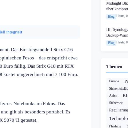
Midnight Bli
über komprom
Heute, 
Blog
III: Synology
l integriert
Backup-Warn
Heute, 
Blog
ment. Das Einstiegsmodell Strix G16
ppinischen Pesos – das entspricht etwa
 Euro fällig. Das Strix G18 mit RTX
Themen
8 kostet umgerechnet rund 7.100 Euro.
Europa
P
Sicherheitslü
Asien
KI
ephyrus-Notebooks im Fokus. Das
Sicherheit
Regulierun
und gilt als besonders portabel. Es
Technolo
X 5070 Ti getestet.
Phishing