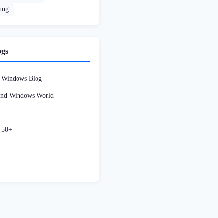
rung
ogs
d Windows Blog
 and Windows World
f 50+