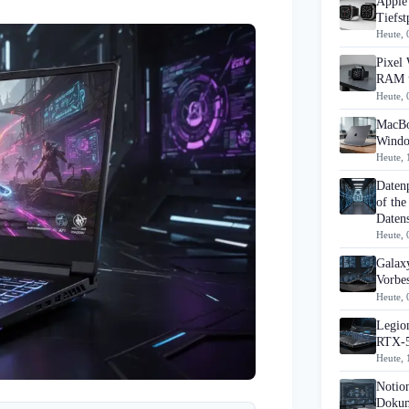
Apple 
Tiefst
Heute, 
Pixel 
RAM u
Heute, 
MacBo
Windo
Heute, 
Daten
of the
Datens
Heute, 
Galaxy
Vorbes
Heute, 
Legion
RTX-5
Heute, 
Notio
Dokum