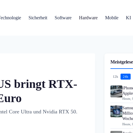
Technologie
Sicherheit
Software
Hardware
Mobile
KI
Meistgelese
12h
24h
US bringt RTX-
iPhon
Apples
Euro
Heute, 
Samsu
ntel Core Ultra und Nvidia RTX 50.
Millio
Woch
Heute, 