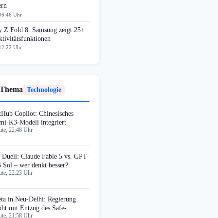
ern
06:46 Uhr
y Z Fold 8: Samsung zeigt 25+
tivitätsfunktionen
12:22 Uhr
 Thema
Technologie
tHub Copilot: Chinesisches
mi-K3-Modell integriert
te, 22:48 Uhr
-Duell: Claude Fable 5 vs. GPT-
6 Sol – wer denkt besser?
te, 22:23 Uhr
ta in Neu-Delhi: Regierung
oht mit Entzug des Safe-
te, 21:58 Uhr
rbour-Schutzes