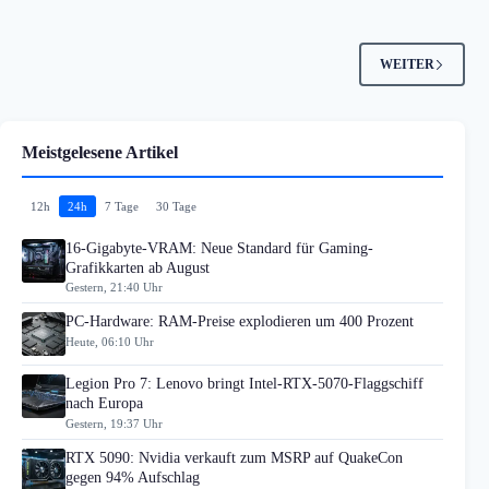
WEITER
Meistgelesene Artikel
12h
24h
7 Tage
30 Tage
16-Gigabyte-VRAM: Neue Standard für Gaming-
Grafikkarten ab August
Gestern, 21:40 Uhr
PC-Hardware: RAM-Preise explodieren um 400 Prozent
Heute, 06:10 Uhr
Legion Pro 7: Lenovo bringt Intel-RTX-5070-Flaggschiff
nach Europa
Gestern, 19:37 Uhr
RTX 5090: Nvidia verkauft zum MSRP auf QuakeCon
gegen 94% Aufschlag