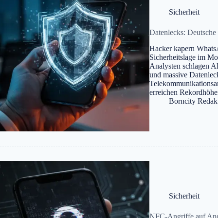
Sicherheit
Datenlecks: Deutsche 
Hacker kapern WhatsA
Sicherheitslage im Mo
Analysten schlagen A
und massive Datenlec
Telekommunikationsanb
erreichen Rekordhöhe
Borncity Redak
Sicherheit
NFC-Angriffe auf And