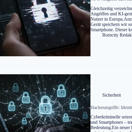
Gleichzeitig verzeich
Angriffen und KI-gest
Nutzer in Europa.Anz
Gerät speichern wir s
Smartphone. Dieser ko
Borncity Redak
Sicherheit
Hackerangriffe: Identi
Cyberkriminelle setze
und Smartphones – tra
Bedeutung.Ein neuer B