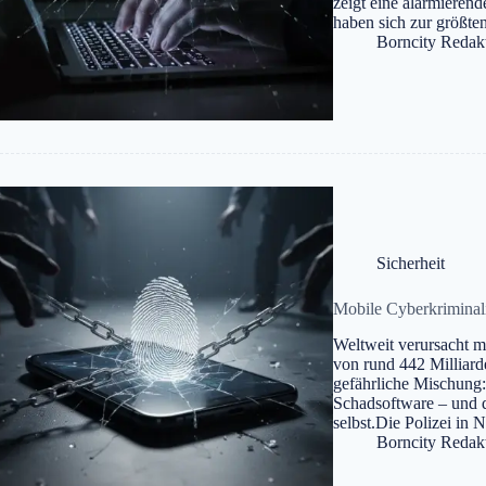
zeigt eine alarmieren
haben sich zur größt
Borncity Redak
Sicherheit
Mobile Cyberkriminali
Weltweit verursacht m
von rund 442 Milliard
gefährliche Mischung:
Schadsoftware – und d
selbst.Die Polizei in
Borncity Redak