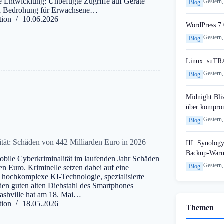
de Entwicklung: Unbefugte Zugriffe auf Geräte
Gestern,
Blog
en Bedrohung für Erwachsene…
tion
10.06.2026
WordPress 7.
Gestern,
Blog
Linux: suTR
Gestern,
Blog
Midnight Bli
über komprom
Gestern,
Blog
tät: Schäden von 442 Milliarden Euro in 2026
III: Synology
Backup-Warn
obile Cyberkriminalität im laufenden Jahr Schäden
Gestern,
Blog
en Euro. Kriminelle setzen dabei auf eine
 hochkomplexe KI-Technologie, spezialisierte
en guten alten Diebstahl des Smartphones
 Nashville hat am 18. Mai…
tion
18.05.2026
Themen