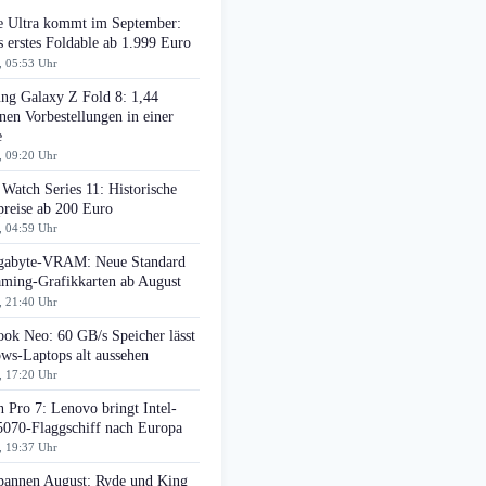
e Ultra kommt im September:
 erstes Foldable ab 1.999 Euro
, 05:53 Uhr
ng Galaxy Z Fold 8: 1,44
nen Vorbestellungen in einer
e
, 09:20 Uhr
Watch Series 11: Historische
preise ab 200 Euro
, 04:59 Uhr
gabyte-VRAM: Neue Standard
aming-Grafikkarten ab August
, 21:40 Uhr
ok Neo: 60 GB/s Speicher lässt
ws-Laptops alt aussehen
, 17:20 Uhr
 Pro 7: Lenovo bringt Intel-
070-Flaggschiff nach Europa
, 19:37 Uhr
pannen August: Ryde und King