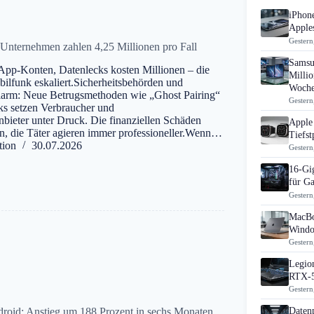
iPhon
Apples
Gestern
Unternehmen zahlen 4,25 Millionen pro Fall
Samsu
pp-Konten, Datenlecks kosten Millionen – die
Millio
bilfunk eskaliert.Sicherheitsbehörden und
Woch
larm: Neue Betrugsmethoden wie „Ghost Pairing“
Gestern
ks setzen Verbraucher und
ieter unter Druck. Die finanziellen Schäden
Apple 
n, die Täter agieren immer professioneller.Wenn…
Tiefst
tion
30.07.2026
Gestern
16-Gi
für G
Gestern
MacBo
Windo
Gestern
Legion
RTX-5
Gestern
roid: Anstieg um 188 Prozent in sechs Monaten
Daten