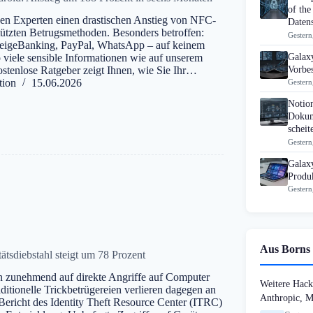
of the
nen Experten einen drastischen Anstieg von NFC-
Datens
ützten Betrugsmethoden. Besonders betroffen:
Gestern
eigeBanking, PayPal, WhatsApp – auf keinem
Galaxy
o viele sensible Informationen wie auf unserem
Vorbes
stenlose Ratgeber zeigt Ihnen, wie Sie Ihr…
tion
15.06.2026
Gestern
Notio
Dokum
scheit
Gestern
Galax
Produk
Gestern
Aus Borns 
tätsdiebstahl steigt um 78 Prozent
n zunehmend auf direkte Angriffe auf Computer
Weitere Hack
ditionelle Trickbetrügereien verlieren dagegen an
Anthropic, 
ericht des Identity Theft Resource Center (ITRC)