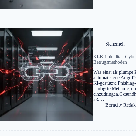
Sicherheit
KI-Kriminalität: Cyber
Betrugsmethoden
Was einst als plumpe P
automatisierte Angriff
KI-gestützte Phishing
häufigste Methode, u
einzudringen.Gesundh
23.…
Borncity Redak