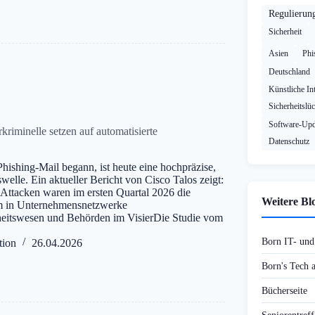
Regulierun
Sicherheit
Asien
Phi
Deutschland
Künstliche Int
Sicherheitslü
Software-Upd
kriminelle setzen auf automatisierte
Datenschutz
hishing-Mail begann, ist heute eine hochpräzise,
swelle. Ein aktueller Bericht von Cisco Talos zeigt:
-Attacken waren im ersten Quartal 2026 die
Weitere Bl
m in Unternehmensnetzwerke
eitswesen und Behörden im VisierDie Studie vom
Born IT- un
tion
26.04.2026
Born's Tech
Bücherseite