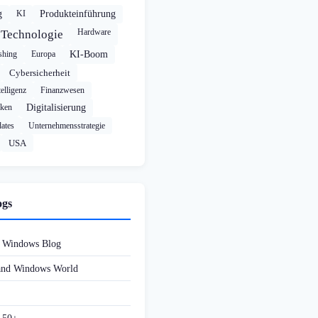
g
KI
Produkteinführung
Hardware
Technologie
shing
Europa
KI-Boom
Cybersicherheit
elligenz
Finanzwesen
cken
Digitalisierung
ates
Unternehmensstrategie
USA
ogs
d Windows Blog
 and Windows World