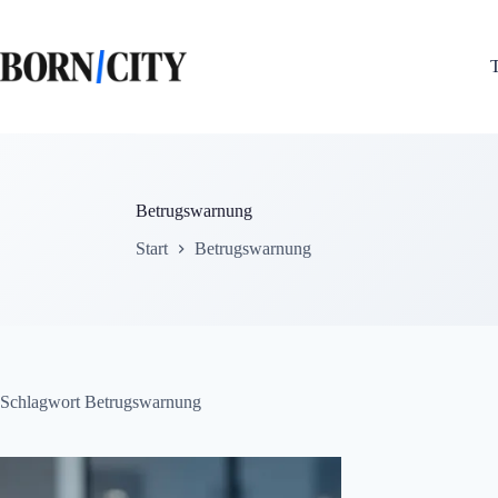
Zum
Inhalt
springen
Betrugswarnung
Start
Betrugswarnung
Schlagwort
Betrugswarnung