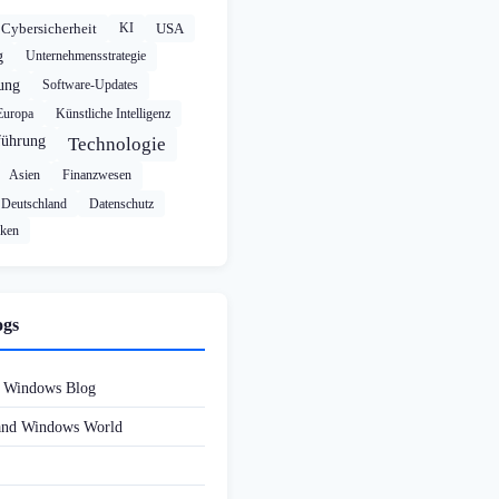
Cybersicherheit
KI
USA
g
Unternehmensstrategie
rung
Software-Updates
Europa
Künstliche Intelligenz
führung
Technologie
Asien
Finanzwesen
Deutschland
Datenschutz
cken
ogs
d Windows Blog
 and Windows World