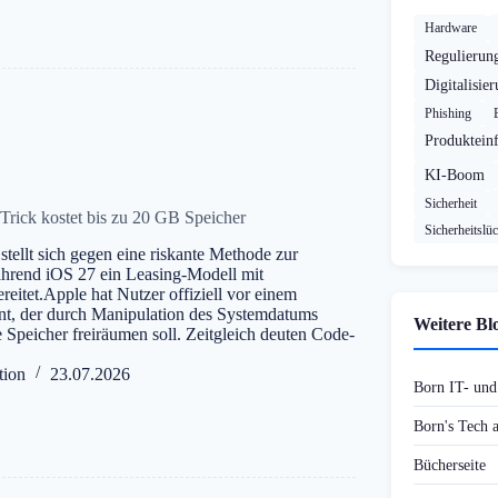
Hardware
Regulierun
Digitalisie
Phishing
Produktein
KI-Boom
Sicherheit
rick kostet bis zu 20 GB Speicher
Sicherheitslü
stellt sich gegen eine riskante Methode zur
ährend iOS 27 ein Leasing-Modell mit
eitet.Apple hat Nutzer offiziell vor einem
nt, der durch Manipulation des Systemdatums
Weitere Bl
 Speicher freiräumen soll. Zeitgleich deuten Code-
tion
23.07.2026
Born IT- un
Born's Tech
Bücherseite