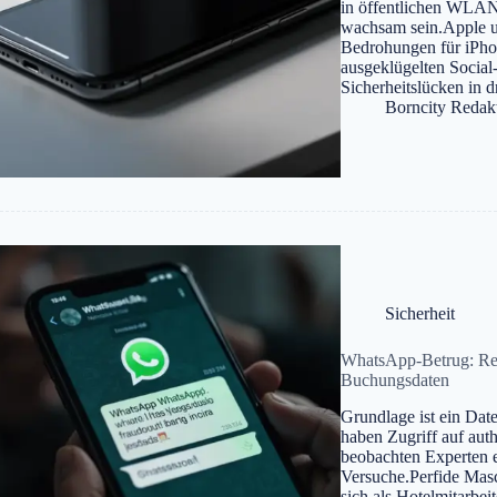
in öffentlichen WLAN
wachsam sein.Apple u
Bedrohungen für iPhon
ausgeklügelten Social
Sicherheitslücken in 
Borncity Redak
Sicherheit
WhatsApp-Betrug: Rei
Buchungsdaten
Grundlage ist ein Date
haben Zugriff auf aut
beobachten Experten e
Versuche.Perfide Mas
sich als Hotelmitarbei