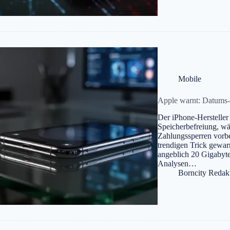
Mobile
Apple warnt: Datums-T
Der iPhone-Hersteller 
Speicherbefreiung, w
Zahlungssperren vorber
trendigen Trick gewar
angeblich 20 Gigabyte
Analysen…
Borncity Redak