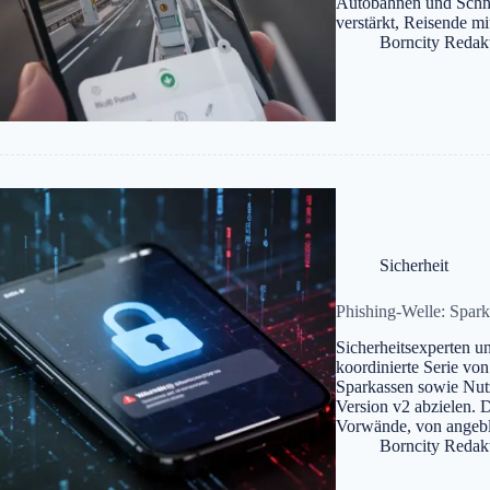
Autobahnen und Schnel
verstärkt, Reisende m
Borncity Redak
Sicherheit
Phishing-Welle: Spar
Sicherheitsexperten u
koordinierte Serie vo
Sparkassen sowie Nut
Version v2 abzielen. 
Vorwände, von angebl
Borncity Redak