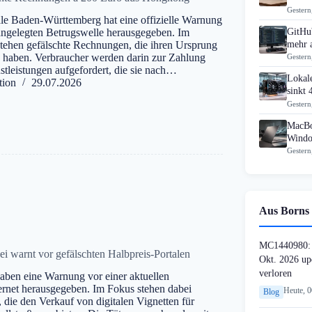
Gestern
le Baden-Württemberg hat eine offizielle Warnung
GitHub
angelegten Betrugswelle herausgegeben. Im
mehr 
tehen gefälschte Rechnungen, die ihren Ursprung
 haben. Verbraucher werden darin zur Zahlung
Gestern
stleistungen aufgefordert, die sie nach…
Lokal
tion
29.07.2026
sinkt
Gestern
MacBo
Windo
Gestern
Aus Borns 
MC1440980: 
ei warnt vor gefälschten Halbpreis-Portalen
Okt. 2026 up
verloren
aben eine Warnung vor einer aktuellen
ernet herausgegeben. Im Fokus stehen dabei
Heute, 
Blog
 die den Verkauf von digitalen Vignetten für