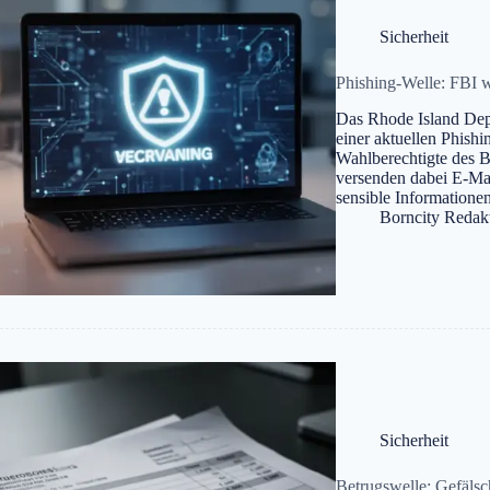
Sicherheit
Phishing-Welle: FBI w
Das Rhode Island Dep
einer aktuellen Phish
Wahlberechtigte des B
versenden dabei E-Mail
sensible Informationen
Borncity Redak
Sicherheit
Betrugswelle: Gefäls