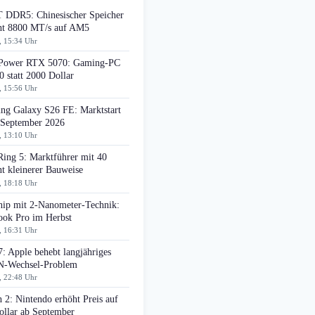
DDR5: Chinesischer Speicher
cht 8800 MT/s auf AM5
, 15:34 Uhr
ower RTX 5070: Gaming-PC
0 statt 2000 Dollar
, 15:56 Uhr
ng Galaxy S26 FE: Marktstart
 September 2026
, 13:10 Uhr
Ring 5: Marktführer mit 40
t kleinerer Bauweise
, 18:18 Uhr
ip mit 2-Nanometer-Technik:
ok Pro im Herbst
, 16:31 Uhr
: Apple behebt langjähriges
-Wechsel-Problem
, 22:48 Uhr
 2: Nintendo erhöht Preis auf
ollar ab September