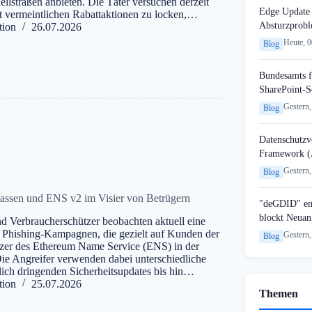
lstraßen anbieten. Die Täter versuchen derzeit
Edge Update 
it vermeintlichen Rabattaktionen zu locken,…
Absturzprob
tion
26.07.2026
Heute, 
Blog
Bundesamts f
SharePoint-S
Gestern,
Blog
Datenschutzvo
Framework (
Gestern,
Blog
kassen und ENS v2 im Visier von Betrügern
"deGDID" en
blockt Neuan
nd Verbraucherschützer beobachten aktuell eine
n Phishing-Kampagnen, die gezielt auf Kunden der
Gestern,
Blog
zer des Ethereum Name Service (ENS) in der
Die Angreifer verwenden dabei unterschiedliche
ich dringenden Sicherheitsupdates bis hin…
tion
25.07.2026
Themen