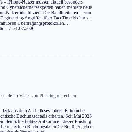
s – iPhone-Nutzer müssen aktuell besonders
nd Cybersicherheitsexperten haben mehrere neue
e-Nutzer identifiziert. Die Bandbreite reicht von
-Engineering-Angriffen über FaceTime bis hin zu
drahtlosen Übertragungsprotokollen.…
tion
21.07.2026
sende im Visier von Phishing mit echten
nleck aus dem April dieses Jahres. Kriminelle
hentische Buchungsdetails erhalten. Seit Mai 2026
in deutlich erhöhtes Aufkommen dieser Phishing-
che mit echten BuchungsdatenDie Betrüger geben
ter oder als Vertreter von…