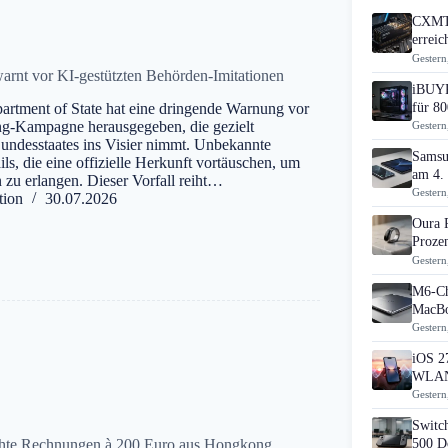
CXMT 
errei
Gestern
arnt vor KI-gestützten Behörden-Imitationen
iBUYP
für 80
artment of State hat eine dringende Warnung vor
ing-Kampagne herausgegeben, die gezielt
Gestern
undesstaates ins Visier nimmt. Unbekannte
Samsu
s, die eine offizielle Herkunft vortäuschen, um
am 4.
 zu erlangen. Dieser Vorfall reiht…
Gestern
tion
30.07.2026
Oura 
Prozen
Gestern
M6-Ch
MacBo
Gestern
iOS 27
WLAN
Gestern
Switch
chte Rechnungen à 200 Euro aus Hongkong
500 D