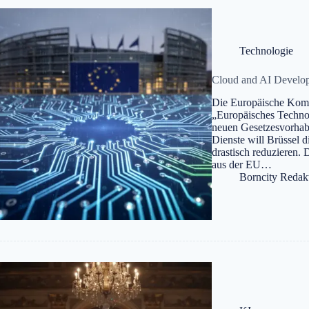
Technologie
Cloud and AI Develo
Die Europäische Kommi
„Europäisches Technol
neuen Gesetzesvorhabe
Dienste will Brüssel
drastisch reduzieren. 
aus der EU…
Borncity Redak