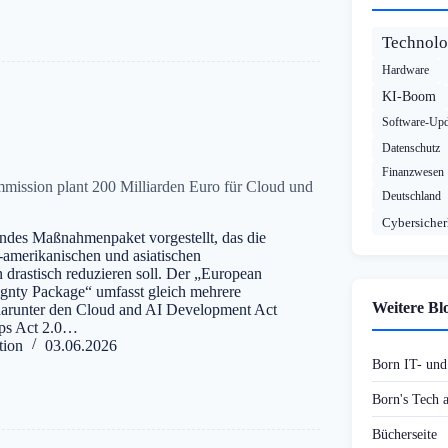
Technolo
Hardware
KI-Boom
Software-Upd
Datenschutz
Finanzwesen
mission plant 200 Milliarden Euro für Cloud und
Deutschland
Cybersicher
ndes Maßnahmenpaket vorgestellt, das die
amerikanischen und asiatischen
drastisch reduzieren soll. Der „European
gnty Package“ umfasst gleich mehrere
Weitere Bl
 darunter den Cloud and AI Development Act
ps Act 2.0…
tion
03.06.2026
Born IT- un
Born's Tech
Bücherseite