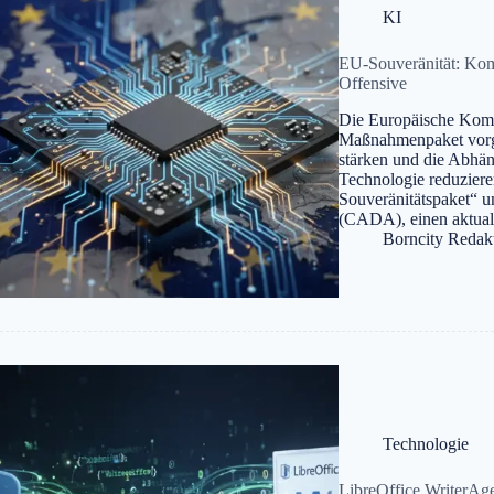
KI
EU-Souveränität: Kom
Offensive
Die Europäische Komm
Maßnahmenpaket vorges
stärken und die Abhän
Technologie reduziere
Souveränitätspaket“ 
(CADA), einen aktual
Borncity Redak
Technologie
LibreOffice WriterAg