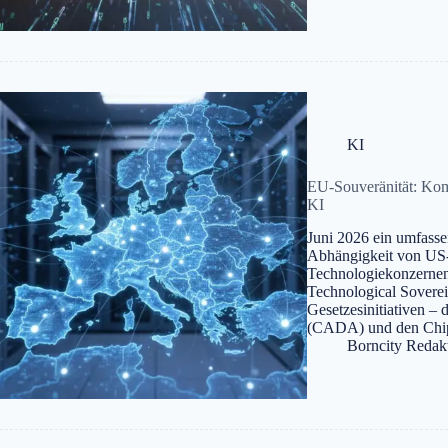
KI
EU-Souveränität: Kom
KI
Juni 2026 ein umfasse
Abhängigkeit von US-
Technologiekonzernen 
Technological Soverei
Gesetzesinitiativen –
(CADA) und den Chi
Borncity Redak