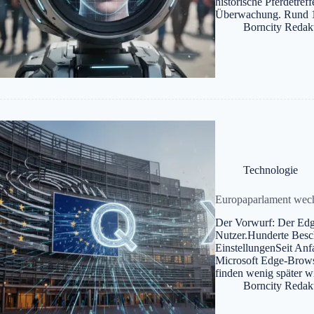
historische Pferdetref
Überwachung. Rund
Borncity Redak
Technologie
Europaparlament wech
Der Vorwurf: Der Edg
Nutzer.Hunderte Besc
EinstellungenSeit Anf
Microsoft Edge-Browse
finden wenig später w
Borncity Redak