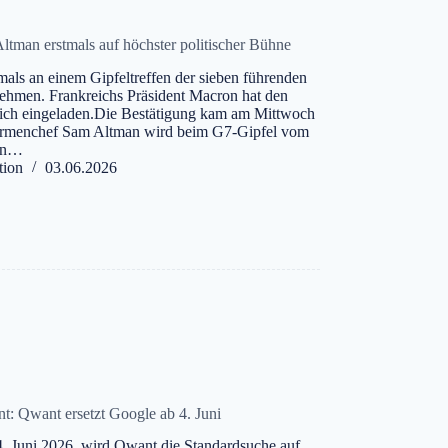
ltman erstmals auf höchster politischer Bühne
als an einem Gipfeltreffen der sieben führenden
lnehmen. Frankreichs Präsident Macron hat den
ch eingeladen.Die Bestätigung kam am Mittwoch
irmenchef Sam Altman wird beim G7-Gipfel vom
 in…
tion
03.06.2026
t: Qwant ersetzt Google ab 4. Juni
. Juni 2026, wird Qwant die Standardsuche auf