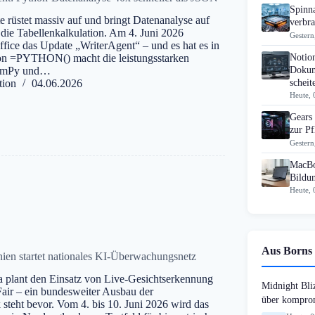
Spinn
 rüstet massiv auf und bringt Datenanalyse auf
verbra
 die Tabellenkalkulation. Am 4. Juni 2026
Gestern
ffice das Update „WriterAgent“ – und es hat es in
Notio
ion =PYTHON() macht die leistungsstarken
Dokum
NumPy und…
scheit
tion
04.06.2026
Heute, 
Gears
zur Pf
Gestern
MacBo
Bildu
Heute, 
Aus Borns 
nien startet nationales KI-Überwachungsnetz
a plant den Einsatz von Live-Gesichtserkennung
Midnight Bli
air – ein bundesweiter Ausbau der
über komprom
teht bevor. Vom 4. bis 10. Juni 2026 wird das