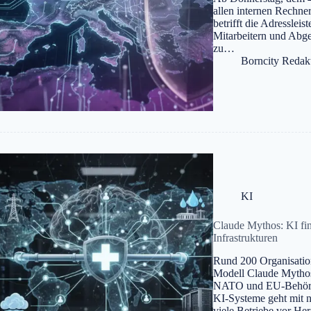
allen internen Rechn
betrifft die Adresslei
Mitarbeitern und Abg
zu…
Borncity Redak
KI
Claude Mythos: KI fin
Infrastrukturen
Rund 200 Organisatio
Modell Claude Mythos
NATO und EU-Behörde
KI-Systeme geht mit n
viele Betriebe vor He