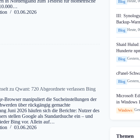
fen in Nordengland zum Testfeld für biometrische
Heute, 
Blog
 10.000…
tion
03.06.2026
III: Synology
Backup-Warn
Heute, 
Blog
Shaid Hulud:
Hunderte npm
Gestern,
Blog
cPanel-Schw
Gestern,
Blog
selt zu Qwant: 720 Abgeordnete verlassen Bing
Microsoft Edg
e-Browser manipuliert die Sucheinstellungen der
in Windows 
hwerden über rückgängig gemachte
Ges
ang Juni 2026 häufen sich die Berichte: Nutzer des
Windows
rs stellen Google als Standardsuche ein – und
ieder Bing vor. Allein auf…
tion
03.06.2026
Themen