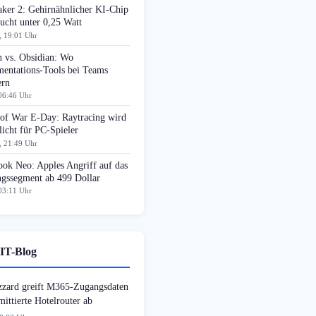
aker 2: Gehirnähnlicher KI-Chip
ucht unter 0,25 Watt
, 19:01 Uhr
n vs. Obsidian: Wo
entations-Tools bei Teams
ern
06:46 Uhr
 of War E-Day: Raytracing wird
licht für PC-Spieler
, 21:49 Uhr
ok Neo: Apples Angriff auf das
ngssegment ab 499 Dollar
03:11 Uhr
IT-Blog
zzard greift M365-Zugangsdaten
ittierte Hotelrouter ab