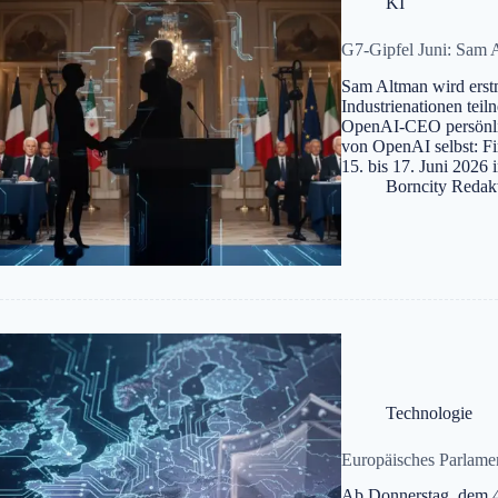
KI
G7-Gipfel Juni: Sam A
Sam Altman wird erstm
Industrienationen tei
OpenAI-CEO persönli
von OpenAI selbst: F
15. bis 17. Juni 2026
Borncity Redak
Technologie
Europäisches Parlamen
Ab Donnerstag, dem 4