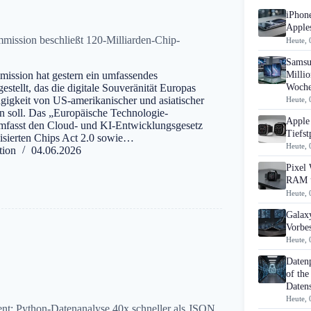
iPhon
Apples
mission beschließt 120-Milliarden-Chip-
Heute, 
Samsu
Millio
ission hat gestern ein umfassendes
Woch
tellt, das die digitale Souveränität Europas
gigkeit von US-amerikanischer und asiatischer
Heute, 
n soll. Das „Europäische Technologie-
Apple 
umfasst den Cloud- und KI-Entwicklungsgesetz
Tiefst
isierten Chips Act 2.0 sowie…
Heute, 
tion
04.06.2026
Pixel 
RAM u
Heute, 
Galaxy
Vorbes
Heute, 
Daten
of the
Datens
Heute, 
ent: Python-Datenanalyse 40x schneller als JSON