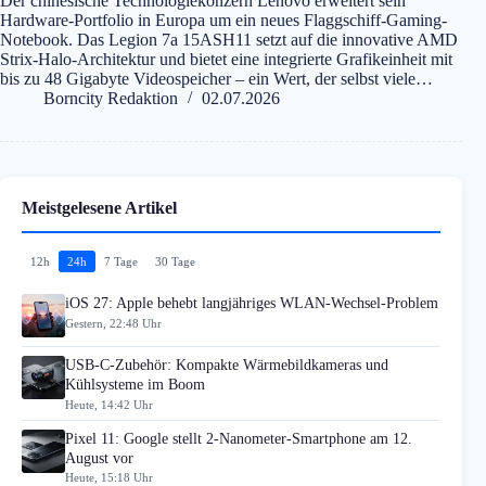
Der chinesische Technologiekonzern Lenovo erweitert sein
Hardware-Portfolio in Europa um ein neues Flaggschiff-Gaming-
Notebook. Das Legion 7a 15ASH11 setzt auf die innovative AMD
Strix-Halo-Architektur und bietet eine integrierte Grafikeinheit mit
bis zu 48 Gigabyte Videospeicher – ein Wert, der selbst viele…
Borncity Redaktion
02.07.2026
Meistgelesene Artikel
12h
24h
7 Tage
30 Tage
iOS 27: Apple behebt langjähriges WLAN-Wechsel-Problem
Gestern, 22:48 Uhr
USB-C-Zubehör: Kompakte Wärmebildkameras und
Kühlsysteme im Boom
Heute, 14:42 Uhr
Pixel 11: Google stellt 2-Nanometer-Smartphone am 12.
August vor
Heute, 15:18 Uhr