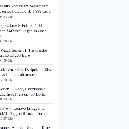
e Ultra kommt im September:
 erstes Foldable ab 1.999 Euro
05:53 Uhr
ng Galaxy Z Fold 8: 1,44
nen Vorbestellungen in einer
e
09:20 Uhr
Watch Series 11: Historische
preise ab 200 Euro
04:59 Uhr
ok Neo: 60 GB/s Speicher lässt
ws-Laptops alt aussehen
17:20 Uhr
Watch 5: Google verdoppelt
nd hebt Preis um 50 Dollar
01:23 Uhr
 Pro 7: Lenovo bringt Intel-
070-Flaggschiff nach Europa
19:37 Uhr
pannen August: Ryde und King