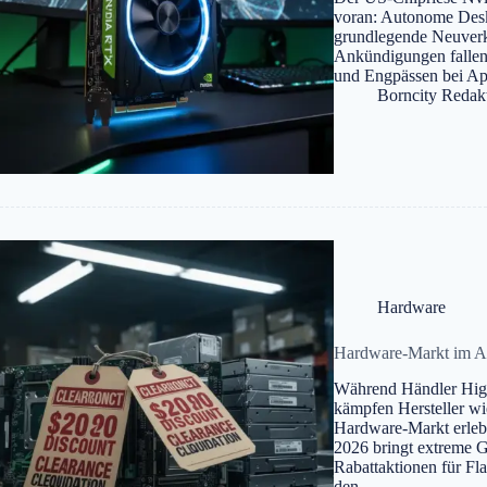
voran: Autonome Des
grundlegende Neuverk
Ankündigungen fallen
und Engpässen bei App
Borncity Redak
Hardware
Hardware-Markt im Au
Während Händler High
kämpfen Hersteller w
Hardware-Markt erlebt
2026 bringt extreme G
Rabattaktionen für Fl
den…