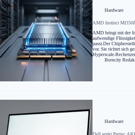
Hardware
AMD Instinct MI350P:
AMD bringt mit der In
aufwendige Flüssigke
passt.Der Chipherstell
vor. Sie richtet sich 
Hyperscale-Rechenzen
Borncity Redak
Hardware
Dell senkt Preise: AI