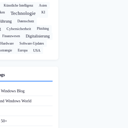
Künstliche Intelligenz
Asien
cken
KI
Technologie
führung
Datenschutz
g
Cybersicherheit
Phishing
Finanzwesen
Digitalisierung
Hardware
Software-Updates
strategie
Europa
USA
ogs
d Windows Blog
 and Windows World
f 50+