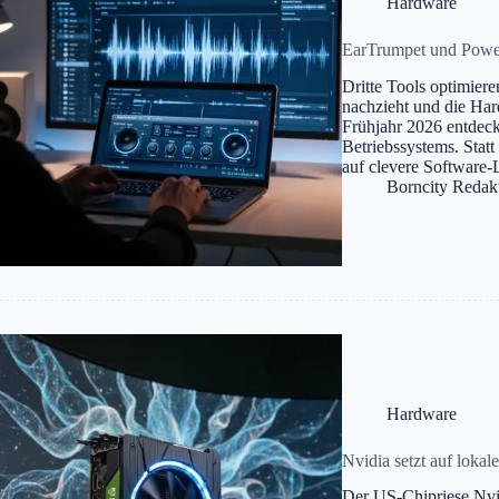
Hardware
EarTrumpet und Powe
Dritte Tools optimie
nachzieht und die Ha
Frühjahr 2026 entdec
Betriebssystems. Statt
auf clevere Software
Borncity Redak
Hardware
Nvidia setzt auf loka
Der US-Chipriese Nvid