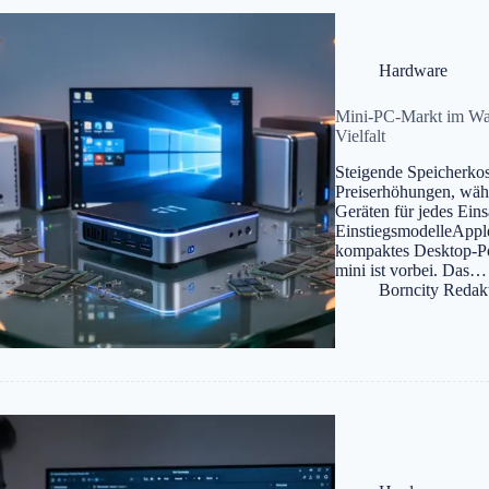
Hardware
Mini-PC-Markt im Wan
Vielfalt
Steigende Speicherko
Preiserhöhungen, wäh
Geräten für jedes Eins
EinstiegsmodelleApple
kompaktes Desktop-Po
mini ist vorbei. Das…
Borncity Redak