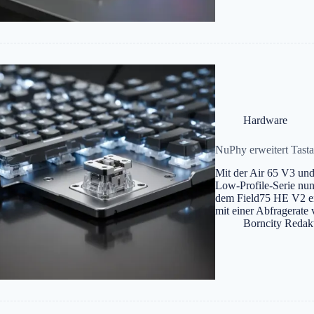
Hardware
NuPhy erweitert Tasta
Mit der Air 65 V3 und 
Low-Profile-Serie nun
dem Field75 HE V2 ei
mit einer Abfragerat
Borncity Redak