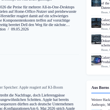
of the
026 die Preise für mehrere All-in-One-Desktops
Datens
zielen auf Home-Office-Nutzer und preisbewusste
Heute, 
ersteller reagiert damit auf ein schwieriges
Galaxy
e Komponentenkosten treffen auf vorsichtige
Vorbes
itig bereitet Dell den Weg für die nächste…
tion
09.05.2026
Heute, 
Notio
Dokum
scheit
Heute, 
Galax
Produk
Heute, 
er Speicher: Apple reagiert auf KI-Boom
Aus Borns 
 treibt die Nachfrage, doch Lieferengpässe
 ungewöhnlichen Schritten. Apple hat bereits
Weitere Hack
onsequenzen dürften auch deutsche Unternehmen
Anthropic, 
Mac-KonfigurationenAm 6. Mai 2026 strich Apple