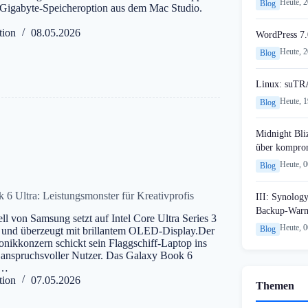
Heute, 
Blog
-Gigabyte-Speicheroption aus dem Mac Studio.
tion
08.05.2026
WordPress 7.
Heute, 
Blog
Linux: suTR
Heute, 
Blog
Midnight Bli
über komprom
Heute, 
Blog
6 Ultra: Leistungsmonster für Kreativprofis
III: Synology
Backup-Warn
l von Samsung setzt auf Intel Core Ultra Series 3
Heute, 
Blog
und überzeugt mit brillantem OLED-Display.Der
onikkonzern schickt sein Flaggschiff-Laptop ins
anspruchsvoller Nutzer. Das Galaxy Book 6
s…
tion
07.05.2026
Themen