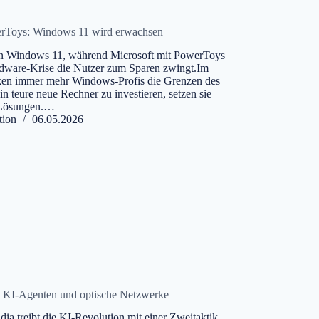
rToys: Windows 11 wird erwachsen
ren Windows 11, während Microsoft mit PowerToys
rdware-Krise die Nutzer zum Sparen zwingt.Im
ken immer mehr Windows-Profis die Grenzen des
 in teure neue Rechner zu investieren, setzen sie
-Lösungen.…
tion
06.05.2026
le KI-Agenten und optische Netzwerke
ia treibt die KI-Revolution mit einer Zweitaktik