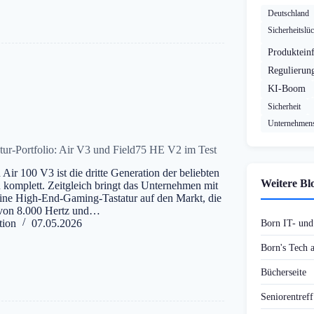
Deutschland
Sicherheitslü
Produktein
Regulierun
KI-Boom
Sicherheit
Unternehmens
tur-Portfolio: Air V3 und Field75 HE V2 im Test
Air 100 V3 ist die dritte Generation der beliebten
Weitere Bl
 komplett. Zeitgleich bringt das Unternehmen mit
ne High-End-Gaming-Tastatur auf den Markt, die
e von 8.000 Hertz und…
tion
07.05.2026
Born IT- un
Born's Tech
Bücherseite
Seniorentref