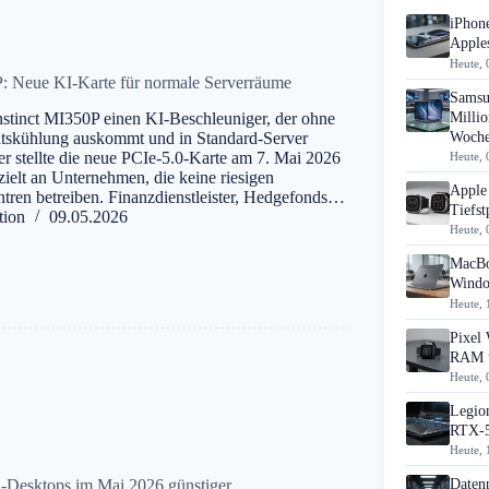
iPhon
Apples
Heute, 
 Neue KI-Karte für normale Serverräume
Samsu
Millio
stinct MI350P einen KI-Beschleuniger, der ohne
Woch
itskühlung auskommt und in Standard-Server
er stellte die neue PCIe-5.0-Karte am 7. Mai 2026
Heute, 
gezielt an Unternehmen, die keine riesigen
Apple 
tren betreiben. Finanzdienstleister, Hedgefonds…
Tiefst
tion
09.05.2026
Heute, 
MacBo
Windo
Heute, 
Pixel 
RAM u
Heute, 
Legion
RTX-5
Heute, 
O-Desktops im Mai 2026 günstiger
Daten