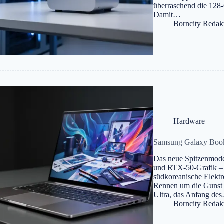
überraschend die 128
Damit…
Borncity Redak
Hardware
Samsung Galaxy Book 
Das neue Spitzenmodel
und RTX-50-Grafik – 
südkoreanische Elektr
Rennen um die Gunst 
Ultra, das Anfang de
Borncity Redak