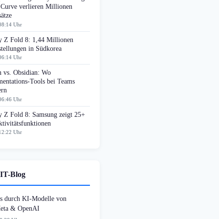
 Curve verlieren Millionen
ätze
08:14 Uhr
 Z Fold 8: 1,44 Millionen
tellungen in Südkorea
06:14 Uhr
n vs. Obsidian: Wo
entations-Tools bei Teams
ern
06:46 Uhr
y Z Fold 8: Samsung zeigt 25+
tivitätsfunktionen
12:22 Uhr
IT-Blog
s durch KI-Modelle von
Meta & OpenAI