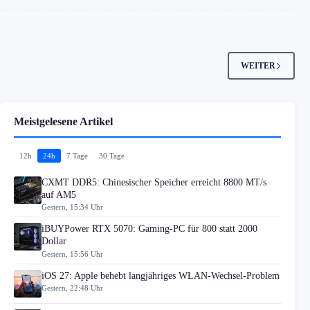
WEITER
Meistgelesene Artikel
12h
24h
7 Tage
30 Tage
CXMT DDR5: Chinesischer Speicher erreicht 8800 MT/s
auf AM5
Gestern, 15:34 Uhr
iBUYPower RTX 5070: Gaming-PC für 800 statt 2000
Dollar
Gestern, 15:56 Uhr
iOS 27: Apple behebt langjähriges WLAN-Wechsel-Problem
Gestern, 22:48 Uhr