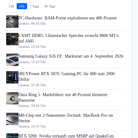
12h
24h
7 Tage
30 Tage
PC-Hardware: RAM-Preise explodieren um 400 Prozent
Gestern, 06:10 Uhr
CXMT DDR5: Chinesischer Speicher erreicht 8800 MT/s
auf AM5
Gestern, 15:34 Uhr
Samsung Galaxy S26 FE: Marktstart am 4. September 2026
Gestern, 13:10 Uhr
iBUYPower RTX 5070: Gaming-PC für 800 statt 2000
Dollar
Gestern, 15:56 Uhr
Oura Ring 5: Marktführer mit 40 Prozent kleinerer
Bauweise
Gestern, 18:18 Uhr
M6-Chip mit 2-Nanometer-Technik: MacBook Pro im
Herbst
Gestern, 16:31 Uhr
RTX 5090: Nvidia verkauft zum MSRP auf QuakeCon