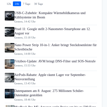
12h
24h
7 Tage
30 Tage
USB-C-Zubehör: Kompakte Wärmebildkameras und
Kühlsysteme im Boom
Gestern, 14:42 Uhr
Pixel 11: Google stellt 2-Nanometer-Smartphone am 12.
August vor
Gestern, 15:18 Uhr
Nano Power Strip 10-in-1: Anker bringt Steckdosenleiste für
Schreibtische
Gestern, 14:00 Uhr
Fritzbox-Update: AVM bringt DNS-Filter und SOS-Notrufe
Gestern, 15:53 Uhr
AirPods-Rabatte: Apple räumt Lager vor September-
Neuvorstellung
Gestern, 13:43 Uhr
Datenpannen am 8. August: 275 Millionen Schüler-
Datensätze gestohlen
Gestern, 18:46 Uhr