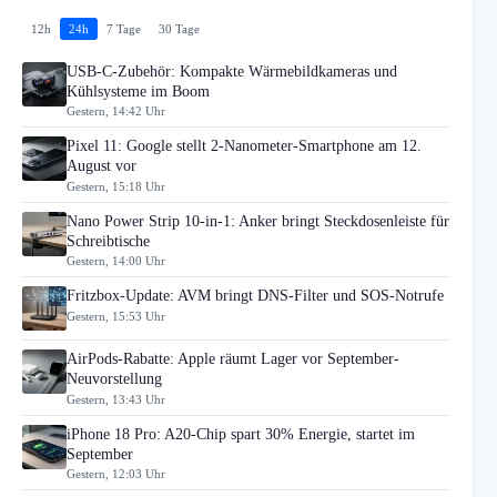
12h
24h
7 Tage
30 Tage
USB-C-Zubehör: Kompakte Wärmebildkameras und
Kühlsysteme im Boom
Gestern, 14:42 Uhr
Pixel 11: Google stellt 2-Nanometer-Smartphone am 12.
August vor
Gestern, 15:18 Uhr
Nano Power Strip 10-in-1: Anker bringt Steckdosenleiste für
Schreibtische
Gestern, 14:00 Uhr
Fritzbox-Update: AVM bringt DNS-Filter und SOS-Notrufe
Gestern, 15:53 Uhr
AirPods-Rabatte: Apple räumt Lager vor September-
Neuvorstellung
Gestern, 13:43 Uhr
iPhone 18 Pro: A20-Chip spart 30% Energie, startet im
September
Gestern, 12:03 Uhr