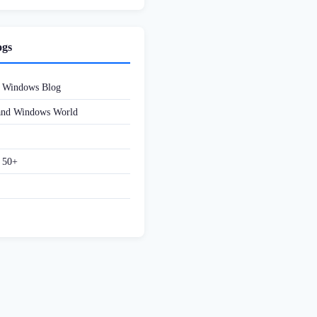
ogs
d Windows Blog
 and Windows World
f 50+