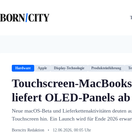
Zum
Inhalt
springen
Hardware
Apple
Display-Technologie
Produkteinführung
Te
Touchscreen-MacBooks
liefert OLED-Panels ab
Neue macOS-Beta und Lieferkettenaktivitäten deuten au
Touchscreen hin. Ein Launch wird für Ende 2026 erwart
Borncity Redaktion
•
12.06.2026, 00:05 Uhr