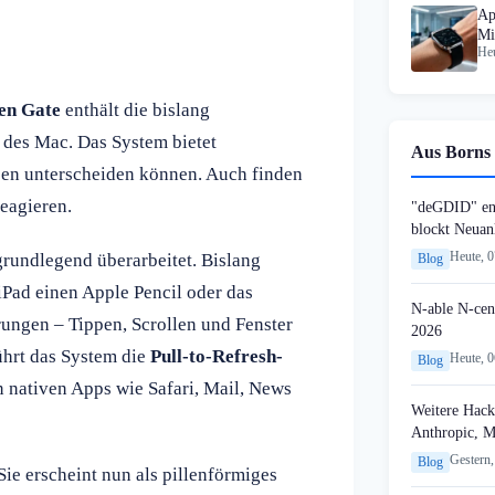
Ap
Mi
Heu
en Gate
enthält die bislang
 des Mac. Das System bietet
Aus Borns 
ben unterscheiden können. Auch finden
eagieren.
"deGDID" en
blockt Neuan
Heute, 
rundlegend überarbeitet. Bislang
Blog
iPad einen Apple Pencil oder das
N-able N-cen
rungen – Tippen, Scrollen und Fenster
2026
ührt das System die
Pull-to-Refresh-
Heute, 
Blog
n nativen Apps wie Safari, Mail, News
Weitere Hack
Anthropic, 
Gestern,
Blog
Sie erscheint nun als pillenförmiges