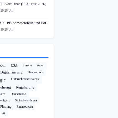
0.3 verfügbar (6. August 2026)
 20:20 Uhr
AP LPE-Schwachstelle und PoC
 19:20 Uhr
oom
USA
Europa
Asien
Digitalisierung
Datenschutz
Unternehmensstrategie
gie
führung
Regulierung
ates
Deutschland
elligenz
Sicherheitslücken
Phishing
Finanzwesen
heit