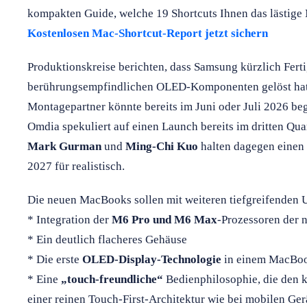
kompakten Guide, welche 19 Shortcuts Ihnen das lästige
Kostenlosen Mac-Shortcut-Report jetzt sichern
Produktionskreise berichten, dass Samsung kürzlich Fert
berührungsempfindlichen OLED-Komponenten gelöst hat.
Montagepartner könnte bereits im Juni oder Juli 2026 be
Omdia spekuliert auf einen Launch bereits im dritten Qua
Mark Gurman
und
Ming-Chi Kuo
halten dagegen einen
2027 für realistisch.
Die neuen MacBooks sollen mit weiteren tiefgreifenden
* Integration der
M6 Pro und M6 Max
-Prozessoren der 
* Ein deutlich flacheres Gehäuse
* Die erste
OLED-Display-Technologie
in einem MacBoo
* Eine
„touch-freundliche“
Bedienphilosophie, die den k
einer reinen Touch-First-Architektur wie bei mobilen Ger