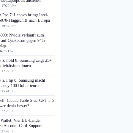
ws-Laptops alt aussehen
, 17:20 Uhr
 Pro 7: Lenovo bringt Intel-
070-Flaggschiff nach Europa
, 19:37 Uhr
090: Nvidia verkauft zum
auf QuakeCon gegen 94%
hlag
04:35 Uhr
y Z Fold 8: Samsung zeigt 25+
tivitätsfunktionen
, 12:22 Uhr
y Z Flip 8: Samsung macht
handy 100 Dollar teurer
, 15:41 Uhr
ell: Claude Fable 5 vs. GPT-5.6
wer denkt besser?
, 22:23 Uhr
 Wallet: Vier EU-Länder
ten Account-Card-Support
, 21:49 Uhr