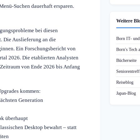
 Menü-Suchen dauerhaft ersparen.
Weitere Bl
igungsprobleme bei diesen
Born IT- un
 Die Auslieferung an die
ginnen. Ein Forschungsbericht von
Born's Tech
rtal 2026. Die etablierten Analysten
Bücherseite
 Zeitraum von Ende 2026 bis Anfang
Seniorentref
Reiseblog
 Upgrades kommen:
Japan-Blog
nächsten Generation
k überhaupt
lassischen Desktop bewahrt – statt
äten