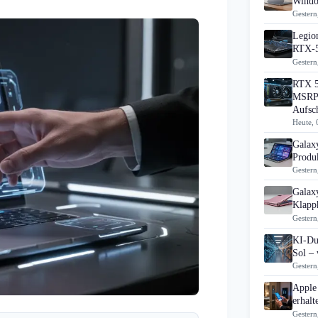
Windo
Gestern
Legion
RTX-5
Gestern
RTX 5
MSRP 
Aufsc
Heute, 
Galax
Produk
Gestern
Galax
Klapp
Gestern
KI-Du
Sol – 
Gestern
Apple
erhal
Gestern