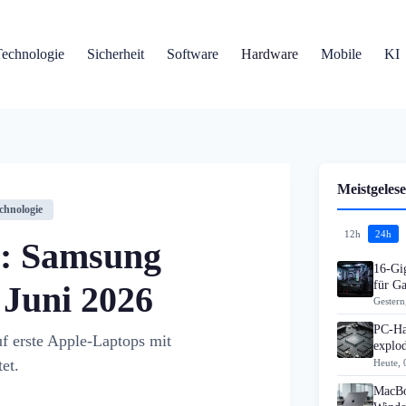
Technologie
Sicherheit
Software
Hardware
Mobile
KI
Meistgelese
chnologie
12h
24h
: Samsung
16-Gi
für G
 Juni 2026
Gestern
PC-Ha
f erste Apple-Laptops mit
explo
et.
Heute, 
MacBo