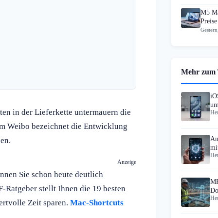
M5 Ma
Preise
Gestern
Mehr zum
iO
um
en in der Lieferkette untermauern die
Heu
orm Weibo bezeichnet die Entwicklung
An
sen.
mi
Heu
Anzeige
nnen Sie schon heute deutlich
MR
F-Ratgeber stellt Ihnen die 19 besten
Do
Heu
St
rtvolle Zeit sparen.
Mac-Shortcuts