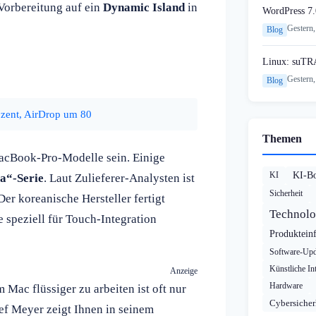
Vorbereitung auf ein
Dynamic Island
in
WordPress 7.
Gestern,
Blog
Linux: suTR
Gestern,
Blog
ozent, AirDrop um 80
Themen
MacBook-Pro-Modelle sein. Einige
KI
KI-B
a“-Serie
. Laut Zulieferer-Analysten ist
Sicherheit
er koreanische Hersteller fertigt
Technolo
speziell für Touch-Integration
Produktein
Software-Upd
Künstliche Int
Anzeige
Hardware
ac flüssiger zu arbeiten ist oft nur
Cybersicher
ef Meyer zeigt Ihnen in seinem