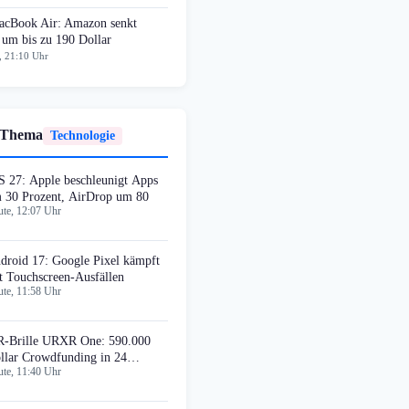
cBook Air: Amazon senkt
 um bis zu 190 Dollar
, 21:10 Uhr
 Thema
Technologie
S 27: Apple beschleunigt Apps
 30 Prozent, AirDrop um 80
te, 12:07 Uhr
droid 17: Google Pixel kämpft
t Touchscreen-Ausfällen
te, 11:58 Uhr
-Brille URXR One: 590.000
llar Crowdfunding in 24
te, 11:40 Uhr
unden