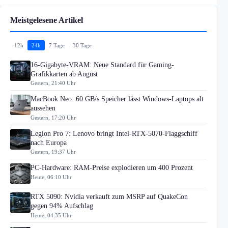
Meistgelesene Artikel
12h
24h
7 Tage
30 Tage
16-Gigabyte-VRAM: Neue Standard für Gaming-
Grafikkarten ab August
Gestern, 21:40 Uhr
MacBook Neo: 60 GB/s Speicher lässt Windows-Laptops alt
aussehen
Gestern, 17:20 Uhr
Legion Pro 7: Lenovo bringt Intel-RTX-5070-Flaggschiff
nach Europa
Gestern, 19:37 Uhr
PC-Hardware: RAM-Preise explodieren um 400 Prozent
Heute, 06:10 Uhr
RTX 5090: Nvidia verkauft zum MSRP auf QuakeCon
gegen 94% Aufschlag
Heute, 04:35 Uhr