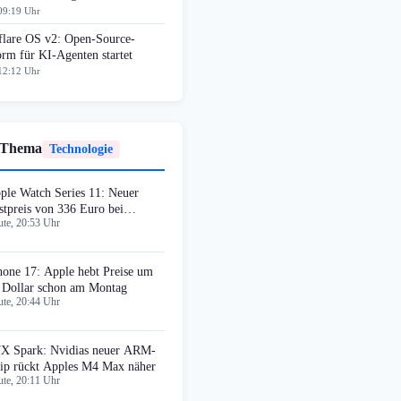
09:19 Uhr
flare OS v2: Open-Source-
orm für KI-Agenten startet
12:12 Uhr
 Thema
Technologie
ple Watch Series 11: Neuer
stpreis von 336 Euro bei
te, 20:53 Uhr
azon
hone 17: Apple hebt Preise um
 Dollar schon am Montag
te, 20:44 Uhr
X Spark: Nvidias neuer ARM-
ip rückt Apples M4 Max näher
te, 20:11 Uhr