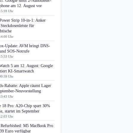
11: Google stellt 2-Nanometer-
phone am 12. August vor
15:18 Uhr
Power Strip 10-in-1: Anker
 Steckdosenleiste für
btische
14:00 Uhr
box-Update: AVM bringt DNS-
r und SOS-Notrufe
15:53 Uhr
 Watch 5 am 12. August: Google
tiert KI-Smartwatch
00:59 Uhr
ds-Rabatte: Apple räumt Lager
eptember-Neuvorstellung
13:43 Uhr
e 18 Pro: A20-Chip spart 30%
e, startet im September
12:03 Uhr
 Refurbished: M5 MacBook Pro
439 Euro verfügbar