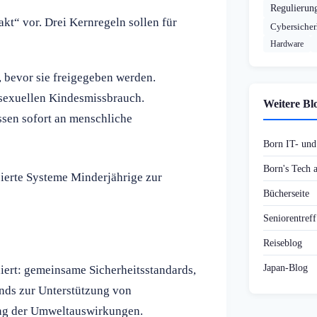
Regulierun
t“ vor. Drei Kernregeln sollen für
Cybersicher
Hardware
 bevor sie freigegeben werden.
 sexuellen Kindesmissbrauch.
Weitere Bl
üssen sofort an menschliche
Born IT- un
Born's Tech
sierte Systeme Minderjährige zur
Bücherseite
Seniorentref
Reiseblog
Japan-Blog
iert: gemeinsame Sicherheitsstandards,
nds zur Unterstützung von
ung der Umweltauswirkungen.