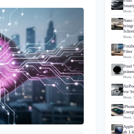
Pixel 
Smart
Heute, 
Nano 
bringt
Schrei
Heute, 
Fritz
Filte
Heute, 
Pixel
präsen
Heute, 
AirPo
vor S
Heute, 
iPhon
Energi
Heute, 
Apple
ab 1.