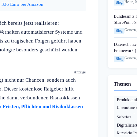
Heute, 
Blog
on 336 Euro bei Amazon
Bundesamts f
SharePoint-S
ch bereits jetzt realisieren:
Gestern,
Blog
 Verhalten automatisierter Systeme und
ts zu tragischen Folgen geführt haben.
Datenschutzvo
hnologie besonders geschützt werden
Framework (
Gestern,
Blog
Anzeige
ngt nicht nur Chancen, sondern auch
Themen
. Dieser kostenlose Ratgeber hilft
die damit verbundenen Risikoklassen
Produktein
: Fristen, Pflichten und Risikoklassen
Unternehmens
Sicherheit
Digitalisie
Künstliche Int