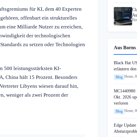
aftsgremiums für KI, dem 40 Experten
Cl
Au
ehören, offenbart ein strukturelles
Heu
um eine Milliarde Nutzer zu erreichen,
chwindigkeit der technologischen
 Standards zu setzen oder Technologien
Aus Borns 
Black Hat U
n 500 leistungsstärksten KI-
erläutern de
A, China hält 15 Prozent. Besonders
Heute, 
Blog
: Vertreter Libyens wiesen darauf hin,
MC1440980: 
n, weniger als zwei Prozent der
Okt. 2026 up
verloren
Heute, 
Blog
Edge Update 
Absturzprob