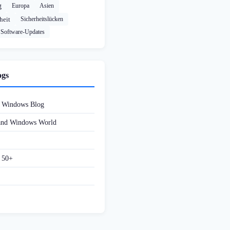
g
Europa
Asien
heit
Sicherheitslücken
Software-Updates
ogs
d Windows Blog
 and Windows World
f 50+