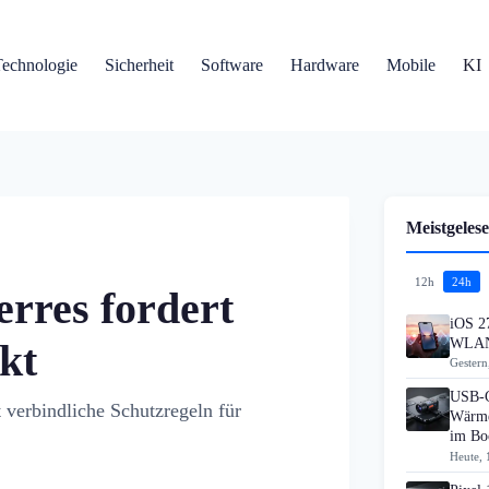
Technologie
Sicherheit
Software
Hardware
Mobile
KI
Meistgelese
12h
24h
erres fordert
iOS 27
WLAN
kt
Gestern
USB-C
 verbindliche Schutzregeln für
Wärme
im B
Heute, 