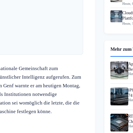
Heute, 
Cloud
Plattf
Heute, 
Mehr zum
Ap
rnationale Gemeinschaft zum
Be
Heu
Am
nstlicher Intelligenz aufgerufen. Zum
in Genf warnte er am heutigen Montag,
iP
ls Institutionen notwendige
74
Heu
ion sei womöglich die letzte, die die
schine festlegen könne.
RT
Ch
Heu