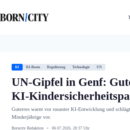
Zum
Inhalt
springen
KI
KI-Boom
Regulierung
Technologie
UN
UN-Gipfel in Genf: Gut
KI-Kindersicherheitspa
Guterres warnt vor rasanter KI-Entwicklung und schlägt
Minderjährige vor.
Borncity Redaktion
•
06.07.2026, 20:37 Uhr