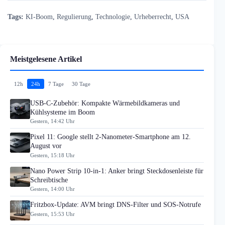
Tags:
KI-Boom
,
Regulierung
,
Technologie
,
Urheberrecht
,
USA
Meistgelesene Artikel
12h
24h
7 Tage
30 Tage
USB-C-Zubehör: Kompakte Wärmebildkameras und
Kühlsysteme im Boom
Gestern, 14:42 Uhr
Pixel 11: Google stellt 2-Nanometer-Smartphone am 12.
August vor
Gestern, 15:18 Uhr
Nano Power Strip 10-in-1: Anker bringt Steckdosenleiste für
Schreibtische
Gestern, 14:00 Uhr
Fritzbox-Update: AVM bringt DNS-Filter und SOS-Notrufe
Gestern, 15:53 Uhr