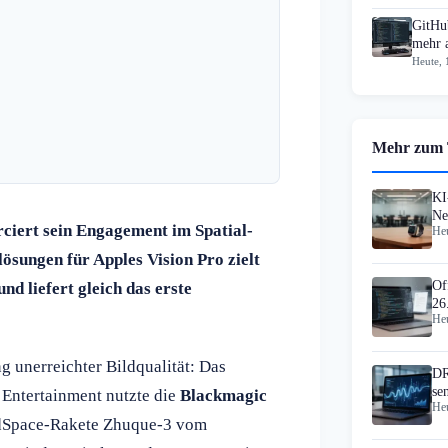
GitHub
mehr 
Heute, 
Mehr zum
KI
Ne
ciert sein Engagement im Spatial-
Heu
Vi
sungen für Apples Vision Pro zielt
Of
d liefert gleich das erste
26
Heu
ng unerreichter Bildqualität: Das
DR
se
Entertainment nutzte die
Blackmagic
Heu
Wi
ndSpace-Rakete Zhuque-3 vom