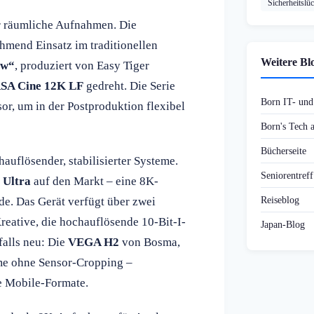
Sicherheitslü
r räumliche Aufnahmen. Die
mend Einsatz im traditionellen
Weitere Bl
ew“
, produziert von Easy Tiger
SA Cine 12K LF
gedreht. Die Serie
Born IT- un
sor, um in der Postproduktion flexibel
Born's Tech
Bücherseite
uflösender, stabilisierter Systeme.
Seniorentref
 Ultra
auf den Markt – eine 8K-
Reiseblog
e. Das Gerät verfügt über zwei
reative, die hochauflösende 10-Bit-I-
Japan-Blog
alls neu: Die
VEGA H2
von Bosma,
hme ohne Sensor-Cropping –
e Mobile-Formate.