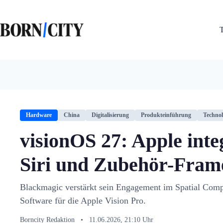
Zum
Inhalt
springen
Hardware
China
Digitalisierung
Produkteinführung
Technol
visionOS 27: Apple inte
Siri und Zubehör-Fra
Blackmagic verstärkt sein Engagement im Spatial Com
Software für die Apple Vision Pro.
Borncity Redaktion
•
11.06.2026, 21:10 Uhr