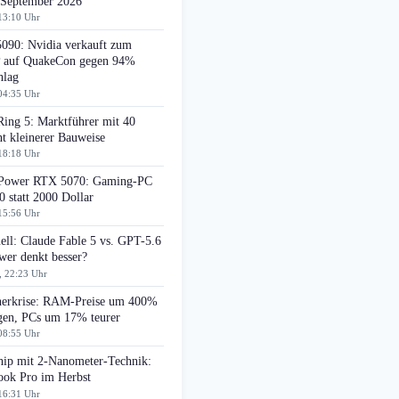
 September 2026
13:10 Uhr
090: Nvidia verkauft zum
auf QuakeCon gegen 94%
hlag
04:35 Uhr
Ring 5: Marktführer mit 40
t kleinerer Bauweise
18:18 Uhr
ower RTX 5070: Gaming-PC
0 statt 2000 Dollar
15:56 Uhr
ell: Claude Fable 5 vs. GPT-5.6
wer denkt besser?
, 22:23 Uhr
herkrise: RAM-Preise um 400%
egen, PCs um 17% teurer
08:55 Uhr
ip mit 2-Nanometer-Technik:
ok Pro im Herbst
16:31 Uhr