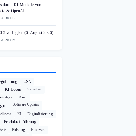
s durch KI-Modelle von
Meta & OpenAI
 20:30 Uhr
0.3 verfügbar (6. August 2026)
 20:20 Uhr
egulierung
USA
KI-Boom
Sicherheit
strategie
Asien
Software-Updates
gie
elligenz
KI
Digitalisierung
Produkteinführung
heit
Phishing
Hardware