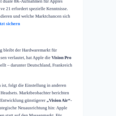
ht duale 8K-Aufnahmen für Apples
e 21 erfordert spezielle Kenntnisse.
gradieren und welche Marktchancen sich
zt sichern
ung bleibt der Hardwaremarkt für
en verlautet, hat Apple die
Vision Pro
ellt – darunter Deutschland, Frankreich
st, folgt die Einstellung in anderen
 Headsets. Marktbeobachter berichten
 Entwicklung günstigerer
„Vision Air“
-
rategische Neuausrichtung hin: Apple
en statt auf den Massenmarkt. Für