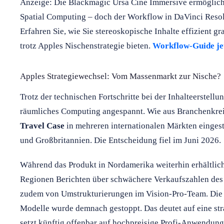
Anzeige: Die Blackmagic Ursa Cine Immersive ermöglic
Spatial Computing – doch der Workflow in DaVinci Resolv
Erfahren Sie, wie Sie stereoskopische Inhalte effizient 
trotz Apples Nischenstrategie bieten.
Workflow-Guide jet
Apples Strategiewechsel: Vom Massenmarkt zur Nische?
Trotz der technischen Fortschritte bei der Inhalteerstell
räumliches Computing angespannt. Wie aus Branchenkreis
Travel Case
in mehreren internationalen Märkten eingest
und Großbritannien. Die Entscheidung fiel im Juni 2026.
Während das Produkt in Nordamerika weiterhin erhältlich i
Regionen Berichten über schwächere Verkaufszahlen des
zudem von Umstrukturierungen im Vision-Pro-Team. Die
Modelle wurde demnach gestoppt. Das deutet auf eine st
setzt künftig offenbar auf hochpreisige Profi-Anwendung