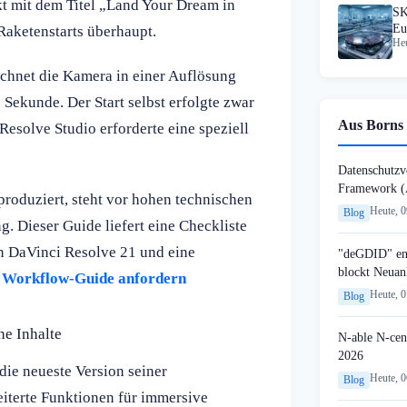
t mit dem Titel „Land Your Dream in
SK
Eu
 Raketenstarts überhaupt.
Heu
chnet die Kamera in einer Auflösung
 Sekunde. Der Start selbst erfolgte zwar
Aus Borns 
esolve Studio erforderte eine speziell
Datenschutzvo
Framework (
produziert, steht vor hohen technischen
Heute, 
Blog
 Dieser Guide liefert eine Checkliste
n DaVinci Resolve 21 und eine
"deGDID" en
blockt Neuan
n Workflow-Guide anfordern
Heute, 
Blog
he Inhalte
N-able N-cen
2026
die neueste Version seiner
Heute, 
Blog
eiterte Funktionen für immersive