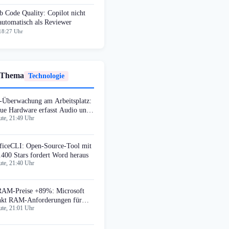
 Code Quality: Copilot nicht
automatisch als Reviewer
18:27 Uhr
 Thema
Technologie
-Überwachung am Arbeitsplatz:
ue Hardware erfasst Audio und
te, 21:49 Uhr
deo
ficeCLI: Open-Source-Tool mit
.400 Stars fordert Word heraus
te, 21:40 Uhr
AM-Preise +89%: Microsoft
nkt RAM-Anforderungen für
te, 21:01 Uhr
ndows 11