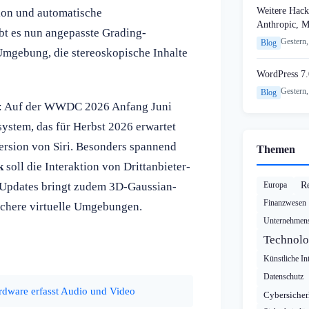
Weitere Hack
tion und automatische
Anthropic, 
ibt es nun angepasste Grading-
Gestern,
Blog
mgebung, die stereoskopische Inhalte
WordPress 7.
Gestern,
Blog
an: Auf der WWDC 2026 Anfang Juni
ystem, das für Herbst 2026 erwartet
Version von Siri. Besonders spannend
Themen
k
soll die Interaktion von Drittanbieter-
t-Updates bringt zudem 3D-Gaussian-
Europa
R
Finanzwesen
ischere virtuelle Umgebungen.
Unternehmens
Technolo
Künstliche Int
Datenschutz
dware erfasst Audio und Video
Cybersicher