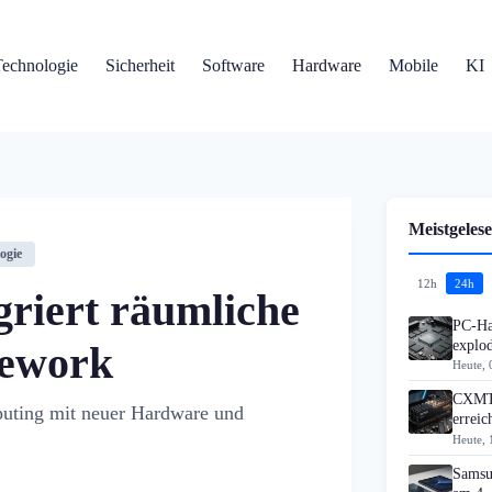
Technologie
Sicherheit
Software
Hardware
Mobile
KI
Meistgelese
ogie
12h
24h
griert räumliche
PC-Ha
explo
mework
Heute, 
CXMT 
puting mit neuer Hardware und
errei
Heute, 
Samsu