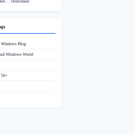
cken
Deutschland
ogs
d Windows Blog
 and Windows World
f 50+