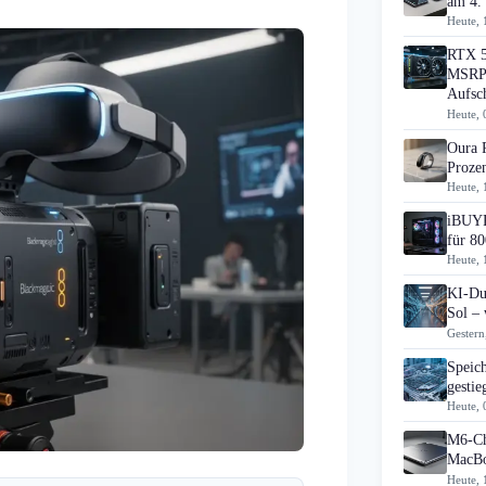
am 4.
Heute, 
RTX 5
MSRP 
Aufsc
Heute, 
Oura 
Prozen
Heute, 
iBUYP
für 80
Heute, 
KI-Du
Sol – 
Gestern
Speic
gesti
Heute, 
M6-Ch
MacBo
Heute, 