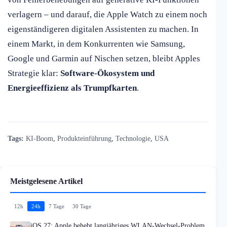
verlagern – und darauf, die Apple Watch zu einem noch
eigenständigeren digitalen Assistenten zu machen. In
einem Markt, in dem Konkurrenten wie Samsung,
Google und Garmin auf Nischen setzen, bleibt Apples
Strategie klar:
Software-Ökosystem und
Energieeffizienz als Trumpfkarten
.
Tags:
KI-Boom
,
Produkteinführung
,
Technologie
,
USA
Meistgelesene Artikel
12h
24h
7 Tage
30 Tage
iOS 27: Apple behebt langjähriges WLAN-Wechsel-Problem