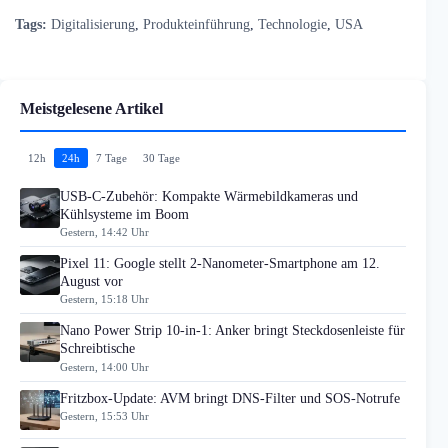
Tags:
Digitalisierung
,
Produkteinführung
,
Technologie
,
USA
Meistgelesene Artikel
12h
24h
7 Tage
30 Tage
USB-C-Zubehör: Kompakte Wärmebildkameras und
Kühlsysteme im Boom
Gestern, 14:42 Uhr
Pixel 11: Google stellt 2-Nanometer-Smartphone am 12.
August vor
Gestern, 15:18 Uhr
Nano Power Strip 10-in-1: Anker bringt Steckdosenleiste für
Schreibtische
Gestern, 14:00 Uhr
Fritzbox-Update: AVM bringt DNS-Filter und SOS-Notrufe
Gestern, 15:53 Uhr