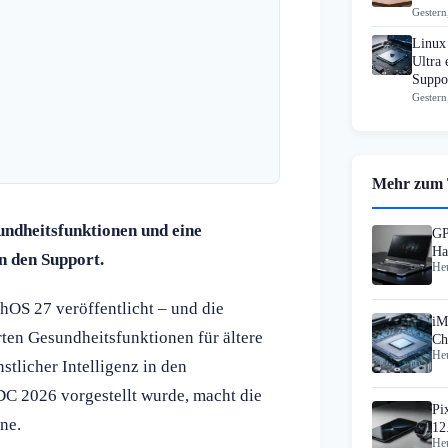
Gestern
Linux
Ultra 
Suppo
Gestern
Mehr zum
undheitsfunktionen und eine
GP
Ha
n den Support.
Heu
1.
hOS 27 veröffentlicht – und die
iM
rten Gesundheitsfunktionen für ältere
Ch
Heu
stlicher Intelligenz in den
DC 2026 vorgestellt wurde, macht die
Pi
ne.
12
Heu
Ge