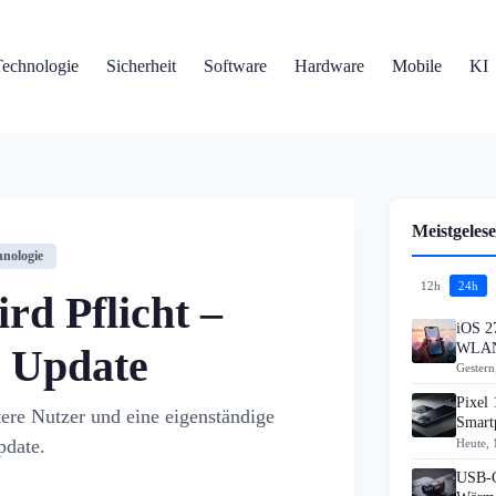
Technologie
Sicherheit
Software
Hardware
Mobile
KI
Meistgelese
hnologie
12h
24h
rd Pflicht –
iOS 27
WLAN
n Update
Gestern
Pixel 
ere Nutzer und eine eigenständige
Smart
pdate.
Heute, 
USB-C