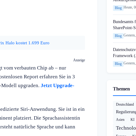
Heute, 
Blog
Bundesamts f
SharePoint-S
Gestern,
Blog
x Halo kostet 1.699 Euro
Datenschutzvo
Framework (
Anzeige
Gestern,
Blog
t vom verbauten Chip ab – nur
stenlosen Report erfahren Sie in 3
S9-Modell upgraden.
Jetzt Upgrade-
Themen
Deutschland
edizierte Siri-Anwendung. Sie ist in ein
Regulierun
nent platziert. Die Sprachassistentin
Asien
KI
ersteht natürliche Sprache und kann
Technolo