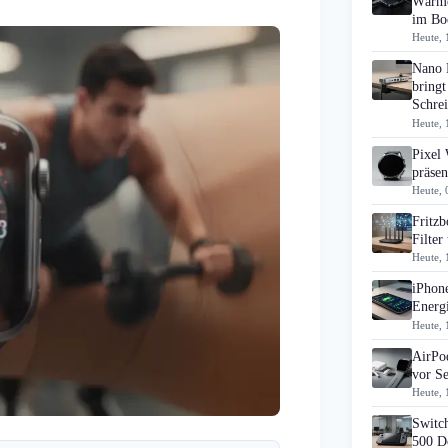
Wärme
im B
Heute, 
Nano 
bringt
Schrei
Heute, 
Pixel
präsen
Heute, 
Fritz
Filte
Heute, 
iPhon
Energi
Heute, 
AirPo
vor S
Heute, 
Switch
500 D