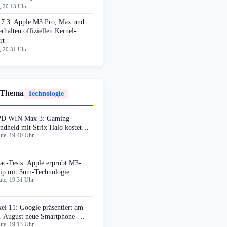
, 20:13 Uhr
 7.3: Apple M3 Pro, Max und
erhalten offiziellen Kernel-
rt
, 20:31 Uhr
 Thema
Technologie
D WIN Max 3: Gaming-
ndheld mit Strix Halo kostet
te, 19:40 Uhr
699 Euro
ac-Tests: Apple erprobt M3-
ip mit 3nm-Technologie
te, 19:31 Uhr
xel 11: Google präsentiert am
. August neue Smartphone-
te, 19:13 Uhr
neration