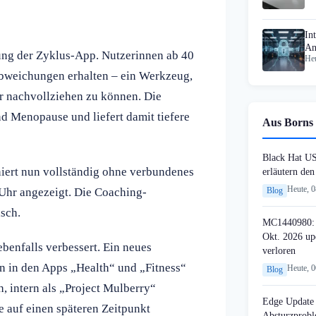
In
An
rung der Zyklus-App. Nutzerinnen ab 40
Heu
bweichungen erhalten – ein Werkzeug,
r nachvollziehen zu können. Die
d Menopause und liefert damit tiefere
Aus Borns 
Black Hat U
iert nun vollständig ohne verbundenes
erläutern de
Heute, 
 Uhr angezeigt. Die Coaching-
Blog
sch.
MC1440980: 
Okt. 2026 up
enfalls verbessert. Ein neues
verloren
en in den Apps „Health“ und „Fitness“
Heute, 
Blog
, intern als „Project Mulberry“
Edge Update 
e auf einen späteren Zeitpunkt
Absturzprob