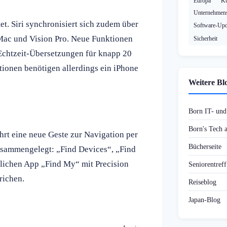
Europa
Kü
Unternehmens
et. Siri synchronisiert sich zudem über
Software-Upd
Mac und Vision Pro. Neue Funktionen
Sicherheit
 Echtzeit-Übersetzungen für knapp 20
tionen benötigen allerdings ein iPhone
Weitere Bl
Born IT- un
Born's Tech
hrt eine neue Geste zur Navigation per
Bücherseite
sammengelegt: „Find Devices“, „Find
itlichen App „Find My“ mit Precision
Seniorentref
richen.
Reiseblog
Japan-Blog