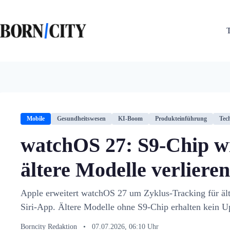
Zum
Inhalt
springen
Mobile
Gesundheitswesen
KI-Boom
Produkteinführung
Tec
watchOS 27: S9-Chip wi
ältere Modelle verliere
Apple erweitert watchOS 27 um Zyklus-Tracking für ält
Siri-App. Ältere Modelle ohne S9-Chip erhalten kein U
Borncity Redaktion
•
07.07.2026, 06:10 Uhr