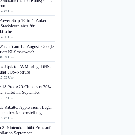
bildkameras und Kühlsysteme
oom
14:42 Uhr
Power Strip 10-in-1: Anker
 Steckdosenleiste für
btische
14:00 Uhr
 Watch 5 am 12. August: Google
tiert KI-Smartwatch
00:59 Uhr
box-Update: AVM bringt DNS-
r und SOS-Notrufe
15:53 Uhr
e 18 Pro: A20-Chip spart 30%
e, startet im September
12:03 Uhr
ds-Rabatte: Apple räumt Lager
eptember-Neuvorstellung
13:43 Uhr
 2: Nintendo erhöht Preis auf
ollar ab September