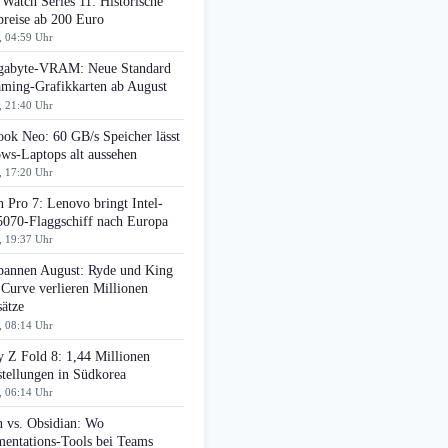
Watch Series 11: Historische
preise ab 200 Euro
, 04:59 Uhr
gabyte-VRAM: Neue Standard
aming-Grafikkarten ab August
, 21:40 Uhr
ok Neo: 60 GB/s Speicher lässt
ws-Laptops alt aussehen
, 17:20 Uhr
 Pro 7: Lenovo bringt Intel-
070-Flaggschiff nach Europa
, 19:37 Uhr
pannen August: Ryde und King
 Curve verlieren Millionen
ätze
, 08:14 Uhr
 Z Fold 8: 1,44 Millionen
tellungen in Südkorea
, 06:14 Uhr
n vs. Obsidian: Wo
entations-Tools bei Teams