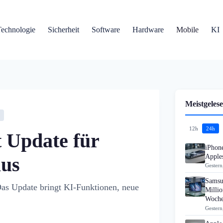
Technologie
Sicherheit
Software
Hardware
Mobile
KI
Meistgelese
12h
24h
t Update für
iPhon
Apples
aus
Gestern
Samsu
Das Update bringt KI-Funktionen, neue
Millio
Woch
Gestern