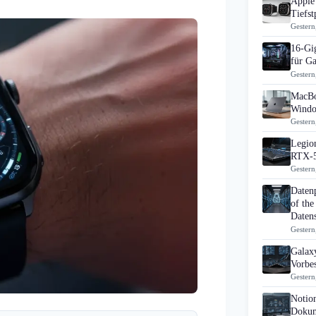
Apple 
Tiefst
Gestern
16-Gi
für G
Gestern
MacBo
Windo
Gestern
Legion
RTX-5
Gestern
Daten
of the
Datens
Gestern
Galaxy
Vorbes
Gestern
Notio
Dokum