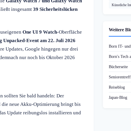
lle
Galaxy Watch 7 und Galaxy Watch
Künstliche Int
hließt insgesamt
39 Sicherheitslücken
Weitere Bl
hauseigenen
One UI 9 Watch
-Oberfläche
 Unpacked-Event am 22. Juli 2026
Born IT- un
hre Updates, Google hingegen nur drei
Born's Tech
lt demnach nur noch bis Oktober 2026
Bücherseite
Seniorentref
Reiseblog
n sollten Sie bald handeln: Der
Japan-Blog
d die neue Akku-Optimierung bringt bis
das Update reibungslos installieren und