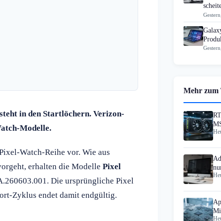
scheit
Gestern
Galax
Produk
Gestern
Mehr zum
teht in den Startlöchern. Verizon-
RT
MS
Watch-Modelle.
Heu
Au
 Pixel-Watch-Reihe vor. Wie aus
Ad
orgeht, erhalten die Modelle
Pixel
nu
Heu
.260603.001. Die ursprüngliche Pixel
ort-Zyklus endet damit endgültig.
Ap
Mi
Heu
Pr