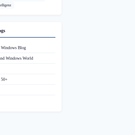
elligenz
ogs
d Windows Blog
 and Windows World
f 50+