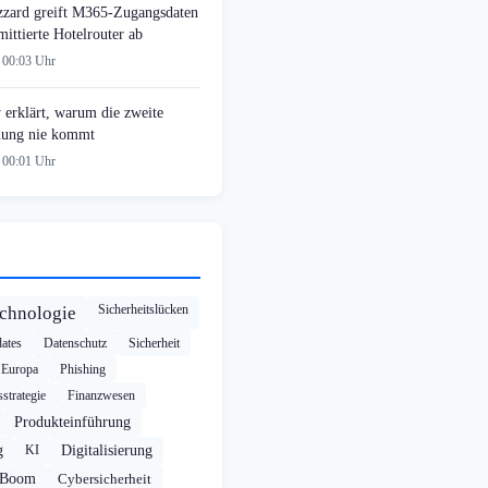
zzard greift M365-Zugangsdaten
ittierte Hotelrouter ab
 00:03 Uhr
 erklärt, warum die zweite
ung nie kommt
 00:01 Uhr
Sicherheitslücken
chnologie
ates
Datenschutz
Sicherheit
Europa
Phishing
strategie
Finanzwesen
Produkteinführung
g
KI
Digitalisierung
-Boom
Cybersicherheit