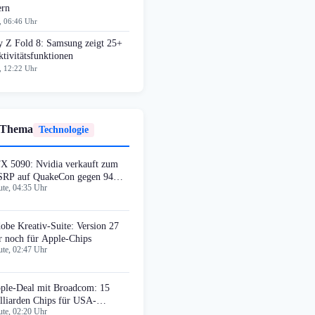
ern
, 06:46 Uhr
y Z Fold 8: Samsung zeigt 25+
tivitätsfunktionen
, 12:22 Uhr
 Thema
Technologie
X 5090: Nvidia verkauft zum
RP auf QuakeCon gegen 94%
te, 04:35 Uhr
fschlag
obe Kreativ-Suite: Version 27
r noch für Apple-Chips
te, 02:47 Uhr
ple-Deal mit Broadcom: 15
lliarden Chips für USA-
te, 02:20 Uhr
oduktion