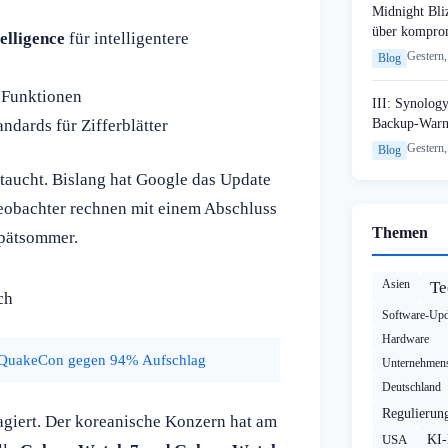
Midnight Bli
über komprom
elligence
für intelligentere
Gestern,
Blog
g-Funktionen
III: Synology
Backup-Warn
ndards für Zifferblätter
Gestern,
Blog
etaucht. Bislang hat Google das Update
eobachter rechnen mit einem Abschluss
Themen
Spätsommer.
Asien
Te
ch
Software-Upd
Hardware
 QuakeCon gegen 94% Aufschlag
Unternehmens
Deutschland
Regulierun
agiert. Der koreanische Konzern hat am
USA
KI