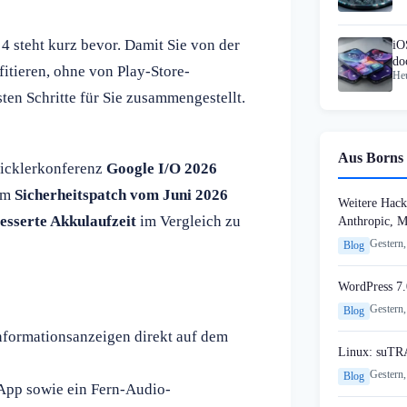
4 steht kurz bevor. Damit Sie von der
iO
do
itieren, ohne von Play-Store-
Heu
ten Schritte für Sie zusammengestellt.
Aus Borns 
wicklerkonferenz
Google I/O 2026
dem
Sicherheitspatch vom Juni 2026
Weitere Hack
esserte Akkulaufzeit
im Vergleich zu
Anthropic, 
Gestern,
Blog
WordPress 7.
Gestern,
Blog
nformationsanzeigen direkt auf dem
Linux: suTR
Gestern,
Blog
 App sowie ein Fern-Audio-