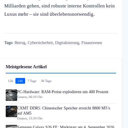
Milliarden gehen, sind robuste interne Kontrollen kein
Luxus mehr – sie sind überlebensnotwendig.
Tags:
Betrug
,
Cybersicherheit
,
Digitalisierung
,
Finanzwesen
Meistgelesene Artikel
12h
24h
7 Tage
30 Tage
PC-Hardware: RAM-Preise explodieren um 400 Prozent
Gestern, 06:10 Uhr
CXMT DDR5: Chinesischer Speicher erreicht 8800 MT/s
auf AM5
Gestern, 15:34 Uhr
Samsung Galaxy S26 FE: Marktstart am 4. September 2026