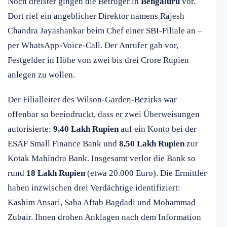
Noch dreister gingen die Betrüger in
Bengaluru
vor.
Dort rief ein angeblicher Direktor namens Rajesh
Chandra Jayashankar beim Chef einer SBI-Filiale an –
per WhatsApp-Voice-Call. Der Anrufer gab vor,
Festgelder in Höhe von zwei bis drei Crore Rupien
anlegen zu wollen.
Der Filialleiter des Wilson-Garden-Bezirks war
offenbar so beeindruckt, dass er zwei Überweisungen
autorisierte:
9,40 Lakh Rupien
auf ein Konto bei der
ESAF Small Finance Bank und
8,50 Lakh Rupien
zur
Kotak Mahindra Bank. Insgesamt verlor die Bank so
rund
18 Lakh Rupien
(etwa 20.000 Euro). Die Ermittler
haben inzwischen drei Verdächtige identifiziert:
Kashim Ansari, Saba Aftab Bagdadi und Mohammad
Zubair. Ihnen drohen Anklagen nach dem Information