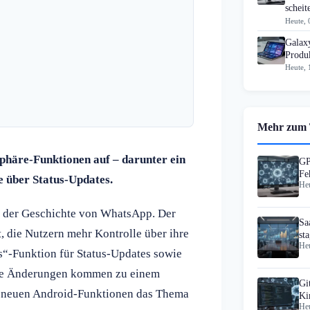
scheit
Heute, 
Galax
Produk
Heute, 
Mehr zum
phäre-Funktionen auf – darunter ein
GP
Fe
e über Status-Updates.
Heu
in der Geschichte von WhatsApp. Der
Sa
 die Nutzern mehr Kontrolle über ihre
st
Heu
s“-Funktion für Status-Updates sowie
 Die Änderungen kommen zu einem
Gi
t neuen Android-Funktionen das Thema
Ki
Heu