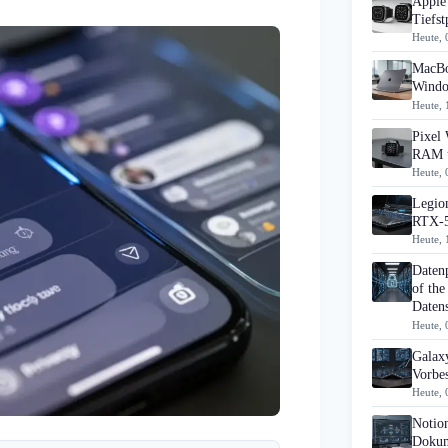
Apple 
Tiefst
Heute, 
MacBo
Windo
Heute, 
Pixel 
RAM u
Heute, 
Legion
RTX-5
Heute, 
Daten
of the
Datens
Heute, 
Galaxy
Vorbes
Heute, 
Notio
Dokum