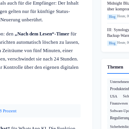
als auch für die Empfänger: Der Inhalt
Midnight Bli
über komprom
en gelten nur für künftige Status-
Heute, 
Blog
r Neuerung unberührt.
III: Synology
on: den
„Nach dem Lesen“-Timer
für
Backup-Warn
richten automatisch löschen zu lassen,
Heute, 
Blog
n Zeiträume von fünf Minuten, einer
sen, verschwindet sie nach 24 Stunden.
r Kontrolle über den eigenen digitalen
Themen
Unternehmens
Produktein
USA
Sich
Finanzwesen
8 Prozent
Software-Upd
Regulierun
Sicherheitslü
Chat“
für WhatsApp KI. Die Funktion