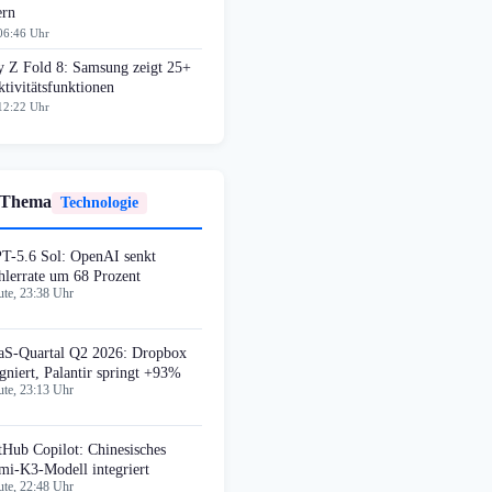
ern
06:46 Uhr
y Z Fold 8: Samsung zeigt 25+
tivitätsfunktionen
12:22 Uhr
 Thema
Technologie
T-5.6 Sol: OpenAI senkt
hlerrate um 68 Prozent
te, 23:38 Uhr
aS-Quartal Q2 2026: Dropbox
agniert, Palantir springt +93%
te, 23:13 Uhr
tHub Copilot: Chinesisches
mi-K3-Modell integriert
te, 22:48 Uhr