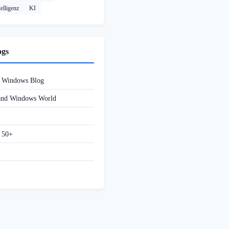
elligenz
KI
ogs
d Windows Blog
 and Windows World
f 50+