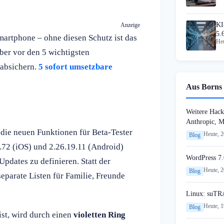
KI
Anzeige
5.
artphone – ohne diesen Schutz ist das
Heu
ber vor den 5 wichtigsten
 absichern.
5 sofort umsetzbare
Aus Borns 
Weitere Hack
Anthropic, 
die neuen Funktionen für Beta-Tester
Heute, 
Blog
.72 (iOS) und 2.26.19.11 (Android)
WordPress 7.
pdates zu definieren. Statt der
Heute, 
Blog
eparate Listen für Familie, Freunde
Linux: suTR
Heute, 
Blog
ist, wird durch einen
violetten Ring