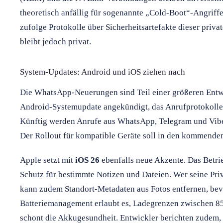
theoretisch anfällig für sogenannte „Cold-Boot“-Angriff
zufolge Protokolle über Sicherheitsartefakte dieser priva
bleibt jedoch privat.
System-Updates: Android und iOS ziehen nach
Die WhatsApp-Neuerungen sind Teil einer größeren Entw
Android-Systemupdate angekündigt, das Anrufprotokolle p
Künftig werden Anrufe aus WhatsApp, Telegram und Viber
Der Rollout für kompatible Geräte soll in den kommende
Apple setzt mit
iOS 26
ebenfalls neue Akzente. Das Betri
Schutz für bestimmte Notizen und Dateien. Wer seine Pri
kann zudem Standort-Metadaten aus Fotos entfernen, bevo
Batteriemanagement erlaubt es, Ladegrenzen zwischen 85
schont die Akkugesundheit. Entwickler berichten zudem,