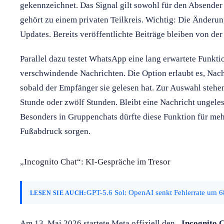
gekennzeichnet. Das Signal gilt sowohl für den Absender 
gehört zu einem privaten Teilkreis. Wichtig: Die Änderung
Updates. Bereits veröffentlichte Beiträge bleiben von de
Parallel dazu testet WhatsApp eine lang erwartete Funkti
verschwindende Nachrichten. Die Option erlaubt es, Nach
sobald der Empfänger sie gelesen hat. Zur Auswahl stehe
Stunde oder zwölf Stunden. Bleibt eine Nachricht ungele
Besonders in Gruppenchats dürfte diese Funktion für meh
Fußabdruck sorgen.
„Incognito Chat“: KI-Gespräche im Tresor
GPT-5.6 Sol: OpenAI senkt Fehlerrate um 6
LESEN SIE AUCH:
Am 13. Mai 2026 startete Meta offiziell den
„Incognito 