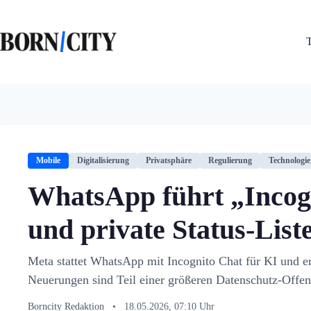
Zum
Inhalt
springen
Mobile
Digitalisierung
Privatsphäre
Regulierung
Technologie
WhatsApp führt „Inco
und private Status-List
Meta stattet WhatsApp mit Incognito Chat für KI und er
Neuerungen sind Teil einer größeren Datenschutz-Offe
Borncity Redaktion
•
18.05.2026, 07:10 Uhr