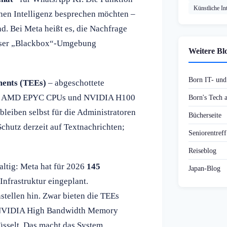
Künstliche Int
ichen Intelligenz besprechen möchten –
nd. Bei Meta heißt es, die Nachfrage
ieser „Blackbox“-Umgebung
Weitere Bl
Born IT- un
ments (TEEs)
– abgeschottete
 auf AMD EPYC CPUs und NVIDIA H100
Born's Tech
leiben selbst für die Administratoren
Bücherseite
Schutz derzeit auf Textnachrichten;
Seniorentref
Reiseblog
waltig: Meta hat für 2026
145
Japan-Blog
Infrastruktur eingeplant.
tellen hin. Zwar bieten die TEEs
r NVIDIA High Bandwidth Memory
sselt. Das macht das System