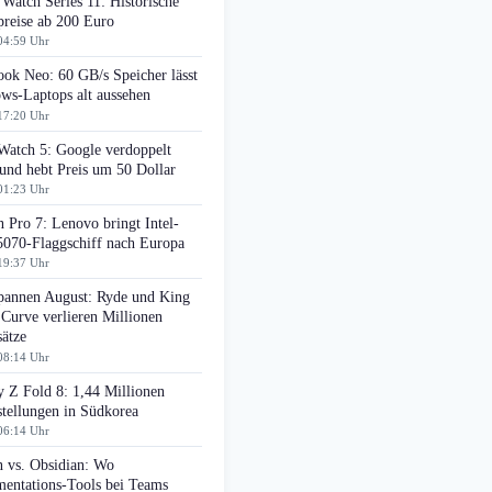
Watch Series 11: Historische
preise ab 200 Euro
04:59 Uhr
ok Neo: 60 GB/s Speicher lässt
ws-Laptops alt aussehen
17:20 Uhr
Watch 5: Google verdoppelt
nd hebt Preis um 50 Dollar
01:23 Uhr
 Pro 7: Lenovo bringt Intel-
070-Flaggschiff nach Europa
19:37 Uhr
pannen August: Ryde und King
 Curve verlieren Millionen
ätze
08:14 Uhr
 Z Fold 8: 1,44 Millionen
tellungen in Südkorea
06:14 Uhr
n vs. Obsidian: Wo
entations-Tools bei Teams