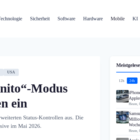
Technologie
Sicherheit
Software
Hardware
Mobile
KI
Meistgelese
USA
12h
24h
gnito“-Modus
iPhon
Apples
en ein
Heute, 
Samsu
weiterten Status-Kontrollen aus. Die
Millio
Woch
nsive im Mai 2026.
Heute, 