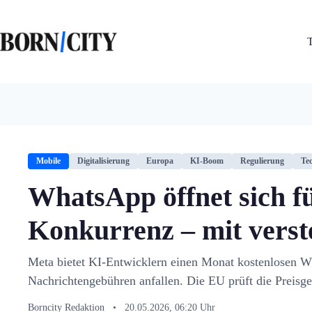
Zum
Inhalt
springen
Mobile
Digitalisierung
Europa
KI-Boom
Regulierung
Te
WhatsApp öffnet sich f
Konkurrenz – mit verst
Meta bietet KI-Entwicklern einen Monat kostenlosen 
Nachrichtengebühren anfallen. Die EU prüft die Preisge
Borncity Redaktion
•
20.05.2026, 06:20 Uhr