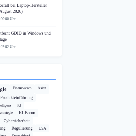
rfall bei Laptop-Hersteller
August 2026)
 09:00 Uhr
tfernt GDID in Windows und
lage
 07:02 Uhr
Finanzwesen
Asien
gie
Produkteinführung
elligenz
KI
strategie
KI-Boom
Cybersicherheit
rung
Regulierung
USA