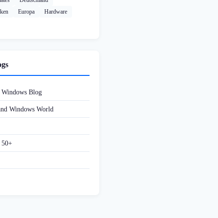
ates
Deutschland
cken
Europa
Hardware
ogs
d Windows Blog
 and Windows World
f 50+