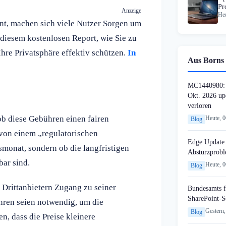
Pr
Anzeige
Heu
t, machen sich viele Nutzer Sorgen um
n diesem kostenlosen Report, wie Sie zu
hre Privatsphäre effektiv schützen.
In
Aus Borns 
MC1440980: 
Okt. 2026 up
verloren
ob diese Gebühren einen fairen
Heute, 
Blog
von einem „regulatorischen
Edge Update 
smonat, sondern ob die langfristigen
Absturzprob
bar sind.
Heute, 
Blog
Drittanbietern Zugang zu seiner
Bundesamts f
SharePoint-S
hren seien notwendig, um die
Gestern,
Blog
n, dass die Preise kleinere