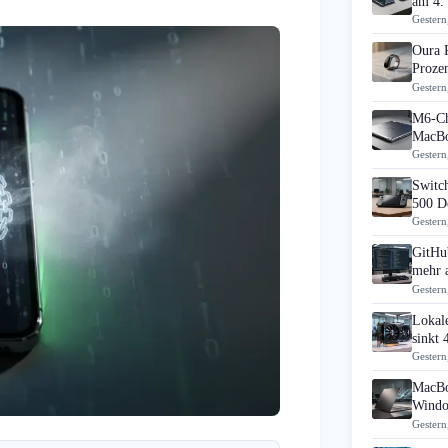
am 4.
Gestern
Oura 
Prozen
Gestern
M6-Ch
MacBo
Gestern
Switch
500 D
Gestern
GitHub
mehr 
Gestern
Lokal
sinkt
Gestern
MacBo
Windo
Gestern