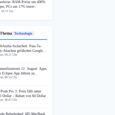
herkrise: RAM-Preise um 400%
egen, PCs um 17% teurer
, 08:55 Uhr
 Thema
Technologie
bAuthn-Sicherheit: Pass-Ta-
y-Attacken gefährden Google
te, 06:21 Uhr
ssword Manager
nnenfinsternis 12. August: Apps
e Eclipse App führen zu
te, 06:14 Uhr
timalen Standorten
rPods Pro 3: Preis fällt unter
0 Dollar – Rabatt von 60 Dollar
te, 06:07 Uhr
ple Refurbished: M5-MacBook