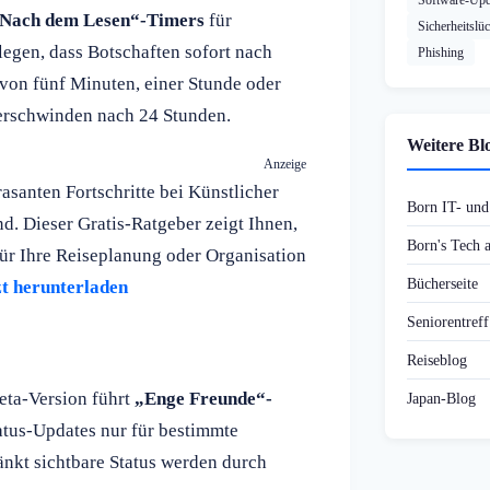
Software-Upd
Nach dem Lesen“-Timers
für
Sicherheitslü
egen, dass Botschaften sofort nach
Phishing
von fünf Minuten, einer Stunde oder
erschwinden nach 24 Stunden.
Weitere Bl
Anzeige
santen Fortschritte bei Künstlicher
Born IT- un
d. Dieser Gratis-Ratgeber zeigt Ihnen,
Born's Tech
ür Ihre Reiseplanung oder Organisation
Bücherseite
zt herunterladen
Seniorentref
Reiseblog
eta-Version führt
„Enge Freunde“-
Japan-Blog
atus-Updates nur für bestimmte
nkt sichtbare Status werden durch