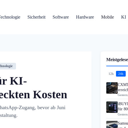
Technologie
Sicherheit
Software
Hardware
Mobile
KI
Meistgelese
chnologie
12h
24h
ür KI-
CXMT 
errei
eckten Kosten
Gestern
iBUYP
WhatsApp-Zugang, bevor ab Juni
für 80
staltung.
Gestern
Samsu