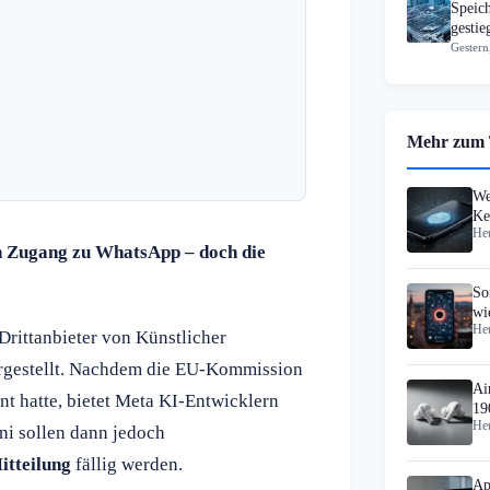
Speic
gesti
Gestern
Mehr zum
We
Ke
Heu
Pa
n Zugang zu WhatsApp – doch die
So
wi
Heu
op
rittanbieter von Künstlicher
orgestellt. Nachdem die EU-Kommission
Ai
t hatte, bietet Meta KI-Entwicklern
19
Heu
ni sollen dann jedoch
itteilung
fällig werden.
Ap