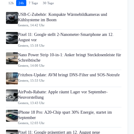
12h
24h
7 Tage
30 Tage
USB-C-Zubehör: Kompakte Wärmebildkameras und
Kühlsysteme im Boom
Gestern, 14:42 Uhr
Pixel 11: Google stellt 2-Nanometer-Smartphone am 12.
August vor
Gestern, 15:18 Uhr
Nano Power Strip 10-in-1: Anker bringt Steckdosenleiste für
Schreibtische
Gestern, 14:00 Uhr
Fritzbox-Update: AVM bringt DNS-Filter und SOS-Notrufe
Gestern, 15:53 Uhr
AirPods-Rabatte: Apple räumt Lager vor September-
Neuvorstellung
Gestern, 13:43 Uhr
iPhone 18 Pro: A20-Chip spart 30% Energie, startet im
September
Gestern, 12:03 Uhr
Pixel 11: Google präsentiert am 12. August neue