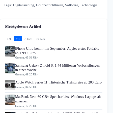
Tags:
Digitalisierung
,
Gruppenrichtlinien
,
Software
,
Technologie
Meistgelesene Artikel
12h
24h
7 Tage
30 Tage
iPhone Ultra kommt im September: Apples erstes Foldable
ab 1.999 Euro
Gestern, 05:53 Uhr
Samsung Galaxy Z Fold 8: 1,44 Millionen Vorbestellungen
in einer Woche
Gestern, 09:20 Uhr
Apple Watch Series 11: Historische Tiefstpreise ab 200 Euro
Gestern, 04:59 Uhr
MacBook Neo: 60 GB/s Speicher lässt Windows-Laptops alt
aussehen
Gestern, 17:20 Uhr