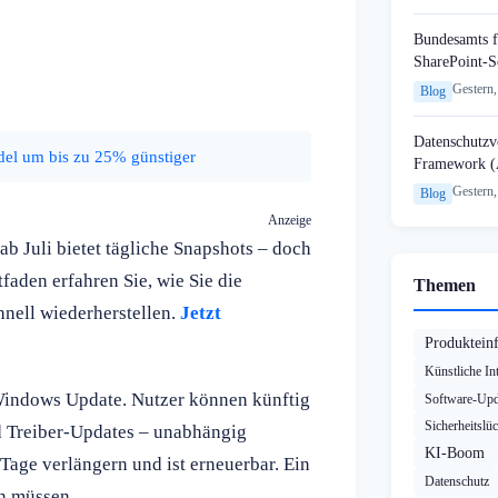
Bundesamts f
SharePoint-S
Gestern,
Blog
Datenschutzvo
el um bis zu 25% günstiger
Framework (
Gestern,
Blog
Anzeige
b Juli bietet tägliche Snapshots – doch
tfaden erfahren Sie, wie Sie die
Themen
chnell wiederherstellen.
Jetzt
Produktein
Künstliche Int
 Windows Update. Nutzer können künftig
Software-Upd
Sicherheitslü
d Treiber-Updates – unabhängig
KI-Boom
 Tage verlängern und ist erneuerbar. Ein
Datenschutz
en müssen.