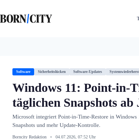
Zum
Inhalt
springen
Software
Sicherheitslücken
Software-Updates
Systemwiederherst
Windows 11: Point-in-T
täglichen Snapshots ab 
Microsoft integriert Point-in-Time-Restore in Windows 1
Snapshots und mehr Update-Kontrolle.
Borncity Redaktion
•
04.07.2026, 07:52 Uhr