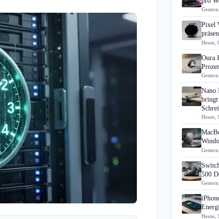
pro Wo
Gestern
Pixel
präsen
Heute, 
Oura 
Prozen
Gestern
Nano 
bringt
Schrei
Heute, 
MacBo
Windo
Gestern
Switch
500 D
Gestern
iPhon
Energi
Heute, 