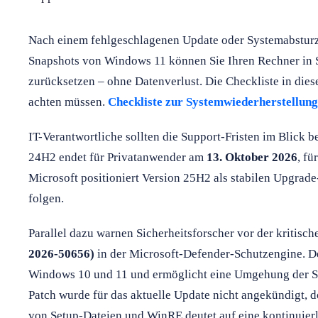
Nach einem fehlgeschlagenen Update oder Systemabsturz 
Snapshots von Windows 11 können Sie Ihren Rechner in 
zurücksetzen – ohne Datenverlust. Die Checkliste in dies
achten müssen.
Checkliste zur Systemwiederherstellung
IT-Verantwortliche sollten die Support-Fristen im Blick 
24H2 endet für Privatanwender am
13. Oktober 2026
, f
Microsoft positioniert Version 25H2 als stabilen Upgrad
folgen.
Parallel dazu warnen Sicherheitsforscher vor der kritisc
2026-50656)
in der Microsoft-Defender-Schutzengine. De
Windows 10 und 11 und ermöglicht eine Umgehung der Sic
Patch wurde für das aktuelle Update nicht angekündigt, d
von Setup-Dateien und WinRE deutet auf eine kontinuier