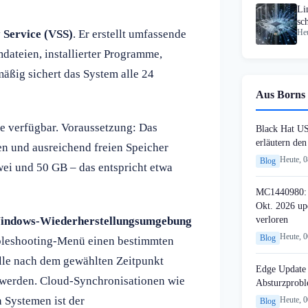
Li
sc
Service (VSS)
. Er erstellt umfassende
Heu
Si
dateien, installierter Programme,
äßig sichert das System alle 24
Aus Borns 
e verfügbar. Voraussetzung: Das
Black Hat U
erläutern de
n und ausreichend freien Speicher
Heute, 
Blog
ei und 50 GB – das entspricht etwa
MC1440980: 
Okt. 2026 up
verloren
indows-Wiederherstellungsumgebung
Heute, 
Blog
bleshooting-Menü einen bestimmten
lle nach dem gewählten Zeitpunkt
Edge Update 
 werden. Cloud-Synchronisationen wie
Absturzprob
 Systemen ist der
Heute, 
Blog