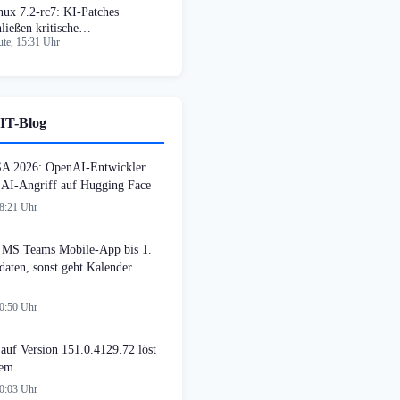
nux 7.2-rc7: KI-Patches
hließen kritische
te, 15:31 Uhr
cherheitslücken
IT-Blog
SA 2026: OpenAI-Entwickler
n AI-Angriff auf Hugging Face
08:21 Uhr
MS Teams Mobile-App bis 1.
daten, sonst geht Kalender
00:50 Uhr
auf Version 151.0.4129.72 löst
lem
00:03 Uhr