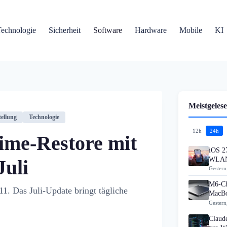
Technologie
Sicherheit
Software
Hardware
Mobile
KI
Meistgelese
ellung
Technologie
12h
24h
ime-Restore mit
iOS 27
WLAN
Juli
Gestern
M6-Ch
1. Das Juli-Update bringt tägliche
MacBo
Gestern
Claud