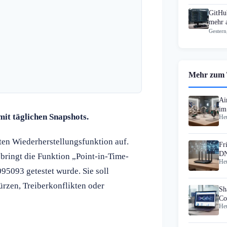
GitHub
mehr 
Gestern
Mehr zum
Ai
im
it täglichen Snapshots.
Heu
gü
ten Wiederherstellungsfunktion auf.
Fr
DN
bringt die Funktion „Point-in-Time-
Heu
095093 getestet wurde. Sie soll
rzen, Treiberkonflikten oder
Sh
Co
Heu
Da