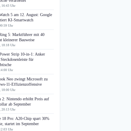
che verarbeitet
, 16:43 Uhr
 Watch 5 am 12. August: Google
tiert KI-Smartwatch
00:59 Uhr
Ring 5: Marktführer mit 40
t kleinerer Bauweise
, 18:18 Uhr
Power Strip 10-in-1: Anker
 Steckdosenleiste für
btische
14:00 Uhr
ok Neo zwingt Microsoft zu
ws-11-Effizienzoffensive
, 18:00 Uhr
 2: Nintendo erhöht Preis auf
ollar ab September
, 20:13 Uhr
e 18 Pro: A20-Chip spart 30%
e, startet im September
12:03 Uhr