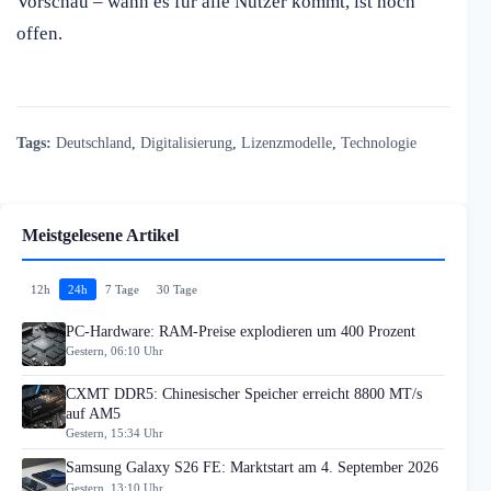
Vorschau – wann es für alle Nutzer kommt, ist noch
offen.
Tags:
Deutschland
,
Digitalisierung
,
Lizenzmodelle
,
Technologie
Meistgelesene Artikel
12h
24h
7 Tage
30 Tage
PC-Hardware: RAM-Preise explodieren um 400 Prozent
Gestern, 06:10 Uhr
CXMT DDR5: Chinesischer Speicher erreicht 8800 MT/s
auf AM5
Gestern, 15:34 Uhr
Samsung Galaxy S26 FE: Marktstart am 4. September 2026
Gestern, 13:10 Uhr