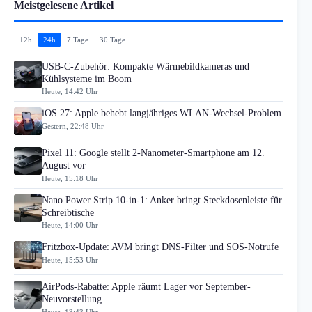
Meistgelesene Artikel
12h
24h
7 Tage
30 Tage
USB-C-Zubehör: Kompakte Wärmebildkameras und
Kühlsysteme im Boom
Heute, 14:42 Uhr
iOS 27: Apple behebt langjähriges WLAN-Wechsel-Problem
Gestern, 22:48 Uhr
Pixel 11: Google stellt 2-Nanometer-Smartphone am 12.
August vor
Heute, 15:18 Uhr
Nano Power Strip 10-in-1: Anker bringt Steckdosenleiste für
Schreibtische
Heute, 14:00 Uhr
Fritzbox-Update: AVM bringt DNS-Filter und SOS-Notrufe
Heute, 15:53 Uhr
AirPods-Rabatte: Apple räumt Lager vor September-
Neuvorstellung
Heute, 13:43 Uhr