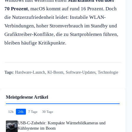
Windows hält weiterhin einen
Marktanteil von über
70 Prozent
, macOS kommt auf rund 16 Prozent. Doch
die Nutzerzufriedenheit leidet: Instabile WLAN-
Verbindungen, hoher Stromverbrauch im Standby und
Grafiktreiber-Konflikte, die zu Startproblemen führen,
bleiben häufige Kritikpunkte.
Tags:
Hardware-Launch
,
KI-Boom
,
Software-Updates
,
Technologie
Meistgelesene Artikel
12h
24h
7 Tage
30 Tage
USB-C-Zubehör: Kompakte Wärmebildkameras und
Kühlsysteme im Boom