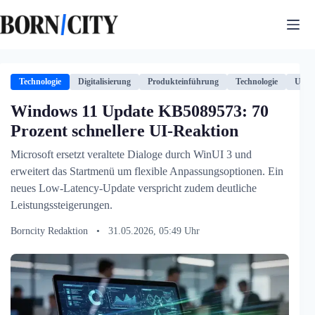
Zum
Inhalt
springen
Technologie
Digitalisierung
Produkteinführung
Technologie
USA
Windows 11 Update KB5089573: 70
Prozent schnellere UI-Reaktion
Microsoft ersetzt veraltete Dialoge durch WinUI 3 und
erweitert das Startmenü um flexible Anpassungsoptionen. Ein
neues Low-Latency-Update verspricht zudem deutliche
Leistungssteigerungen.
Borncity Redaktion
•
31.05.2026, 05:49 Uhr