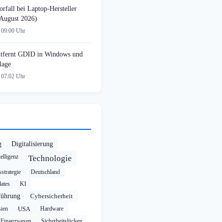
rfall bei Laptop-Hersteller
August 2026)
 09:00 Uhr
tfernt GDID in Windows und
lage
 07:02 Uhr
g
Digitalisierung
elligenz
Technologie
strategie
Deutschland
ates
KI
führung
Cybersicherheit
ien
USA
Hardware
Finanzwesen
Sicherheitslücken