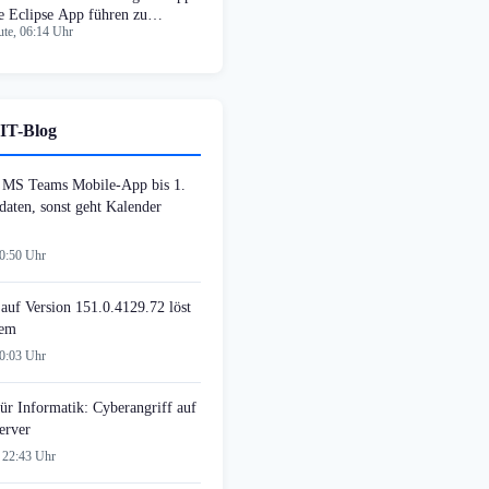
e Eclipse App führen zu
te, 06:14 Uhr
timalen Standorten
IT-Blog
MS Teams Mobile-App bis 1.
daten, sonst geht Kalender
00:50 Uhr
auf Version 151.0.4129.72 löst
lem
00:03 Uhr
ür Informatik: Cyberangriff auf
erver
 22:43 Uhr