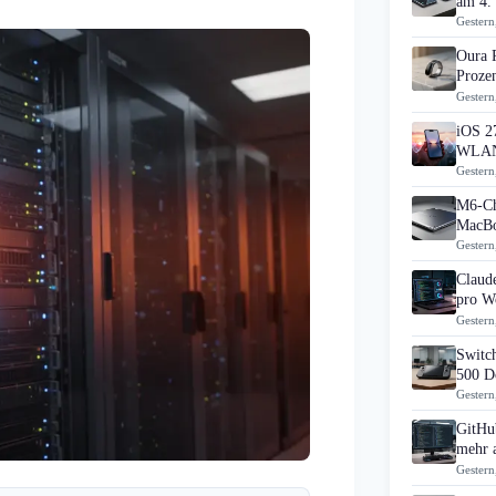
am 4.
Gestern
Oura 
Prozen
Gestern
iOS 27
WLAN
Gestern
M6-Ch
MacBo
Gestern
Claud
pro Wo
Gestern
Switch
500 D
Gestern
GitHub
mehr 
Gestern