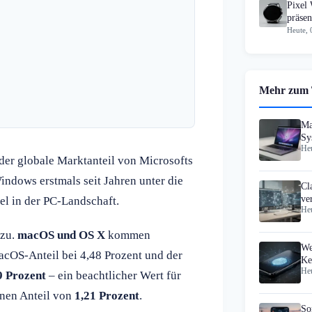
Pixel
präsen
Heute, 
Mehr zum
Ma
Sy
Heu
 der globale Marktanteil von Microsofts
Windows erstmals seit Jahren unter die
Cl
ve
el in der PC-Landschaft.
Heu
 zu.
macOS und OS X
kommen
We
macOS-Anteil bei 4,48 Prozent und der
Ke
Heu
Pa
9 Prozent
– ein beachtlicher Wert für
inen Anteil von
1,21 Prozent
.
So