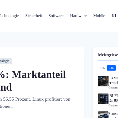
Technologie
Sicherheit
Software
Hardware
Mobile
KI
Meistgelese
nologie
12h
24h
%: Marktanteil
CXMT 
errei
and
Gestern
iBUYP
 56,55 Prozent. Linux profitiert von
für 80
tionen.
Gestern
Samsu