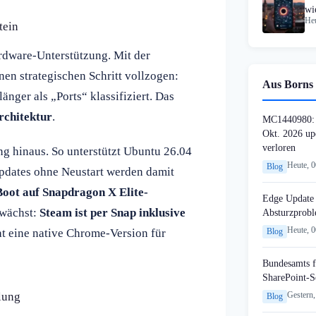
wi
Heu
op
tein
rdware-Unterstützung. Mit der
nen strategischen Schritt vollzogen:
Aus Borns 
nger als „Ports“ klassifiziert. Das
rchitektur
.
MC1440980: 
Okt. 2026 up
verloren
g hinaus. So unterstützt Ubuntu 26.04
Heute, 
Blog
dates ohne Neustart werden damit
Boot auf Snapdragon X Elite-
Edge Update 
 wächst:
Steam ist per Snap inklusive
Absturzprob
Heute, 
at eine native Chrome-Version für
Blog
Bundesamts f
SharePoint-S
klung
Gestern,
Blog