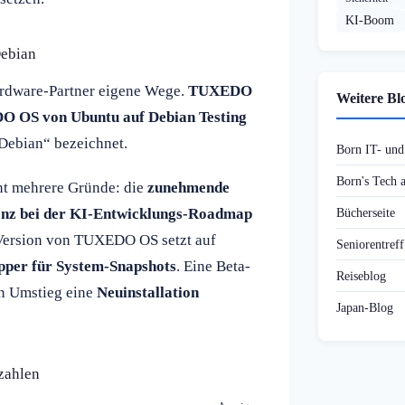
KI-Boom
ebian
ardware-Partner eigene Wege.
TUXEDO
Weitere Bl
 OS von Ubuntu auf Debian Testing
 Debian“ bezeichnet.
Born IT- un
Born's Tech
nt mehrere Gründe: die
zunehmende
nz bei der KI-Entwicklungs-Roadmap
Bücherseite
 Version von TUXEDO OS setzt auf
Seniorentref
pper für System-Snapshots
. Eine Beta-
Reiseblog
den Umstieg eine
Neuinstallation
Japan-Blog
zahlen