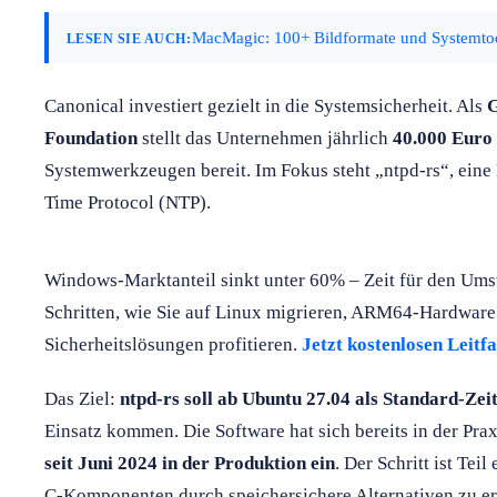
MacMagic: 100+ Bildformate und Systemtool
LESEN SIE AUCH:
Canonical investiert gezielt in die Systemsicherheit. Als
G
Foundation
stellt das Unternehmen jährlich
40.000 Euro
Systemwerkzeugen bereit. Im Fokus steht „ntpd-rs“, ein
Time Protocol (NTP).
Windows-Marktanteil sinkt unter 60% – Zeit für den Umst
Schritten, wie Sie auf Linux migrieren, ARM64-Hardware
Sicherheitslösungen profitieren.
Jetzt kostenlosen Leitf
Das Ziel:
ntpd-rs soll ab Ubuntu 27.04 als Standard-Ze
Einsatz kommen. Die Software hat sich bereits in der Pra
seit Juni 2024 in der Produktion ein
. Der Schritt ist Tei
C-Komponenten durch speichersichere Alternativen zu er