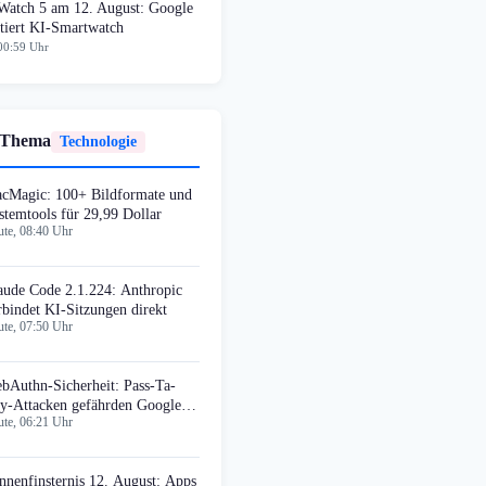
 Watch 5 am 12. August: Google
tiert KI-Smartwatch
00:59 Uhr
 Thema
Technologie
cMagic: 100+ Bildformate und
stemtools für 29,99 Dollar
te, 08:40 Uhr
aude Code 2.1.224: Anthropic
rbindet KI-Sitzungen direkt
te, 07:50 Uhr
bAuthn-Sicherheit: Pass-Ta-
y-Attacken gefährden Google
te, 06:21 Uhr
ssword Manager
nnenfinsternis 12. August: Apps