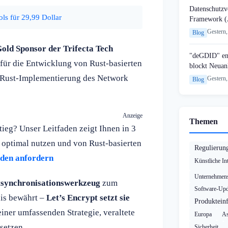
Datenschutzvo
s für 29,99 Dollar
Framework (
Gestern,
Blog
old Sponsor der Trifecta Tech
"deGDID" en
für die Entwicklung von Rust-basierten
blockt Neuan
e Rust-Implementierung des Network
Gestern,
Blog
Anzeige
Themen
ieg? Unser Leitfaden zeigt Ihnen in 3
 optimal nutzen und von Rust-basierten
Regulierun
aden anfordern
Künstliche Int
Unternehmens
itsynchronisationswerkzeug
zum
Software-Upd
xis bewährt –
Let’s Encrypt setzt sie
Produktein
l einer umfassenden Strategie, veraltete
Europa
As
setzen.
Sicherheit