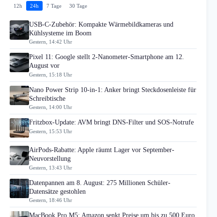
12h
24h
7 Tage
30 Tage
USB-C-Zubehör: Kompakte Wärmebildkameras und
Kühlsysteme im Boom
Gestern, 14:42 Uhr
Pixel 11: Google stellt 2-Nanometer-Smartphone am 12.
August vor
Gestern, 15:18 Uhr
Nano Power Strip 10-in-1: Anker bringt Steckdosenleiste für
Schreibtische
Gestern, 14:00 Uhr
Fritzbox-Update: AVM bringt DNS-Filter und SOS-Notrufe
Gestern, 15:53 Uhr
AirPods-Rabatte: Apple räumt Lager vor September-
Neuvorstellung
Gestern, 13:43 Uhr
Datenpannen am 8. August: 275 Millionen Schüler-
Datensätze gestohlen
Gestern, 18:46 Uhr
MacBook Pro M5: Amazon senkt Preise um bis zu 500 Euro