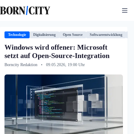
Zum
Inhalt
springen
Technologie
Digitalisierung
Open Source
Softwareentwicklung
Te
Windows wird offener: Microsoft
setzt auf Open-Source-Integration
Borncity Redaktion
•
09.05.2026, 19:00 Uhr